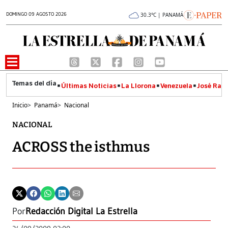
DOMINGO 09 AGOSTO 2026
30.3°C | PANAMÁ
Últimas Noticias
La Llorona
Venezuela
José Raúl
Inicio
>
Panamá
>
Nacional
NACIONAL
ACROSS the isthmus
Por
Redacción Digital La Estrella