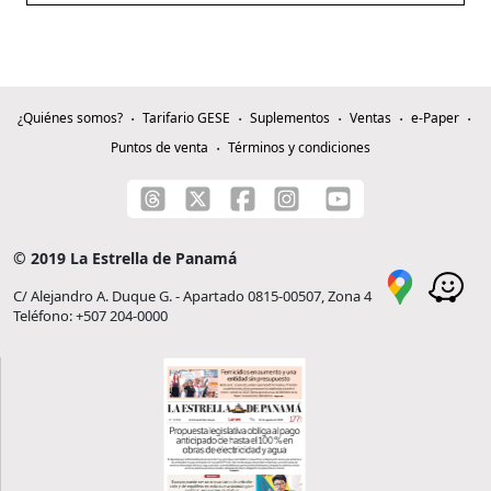
¿Quiénes somos?
Tarifario GESE
Suplementos
Ventas
e-Paper
Puntos de venta
Términos y condiciones
© 2019 La Estrella de Panamá
C/ Alejandro A. Duque G. - Apartado 0815-00507, Zona 4
Teléfono: +507 204-0000