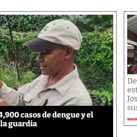
De
es
Jo
su
,900 casos de dengue y el
NACI
 la guardia