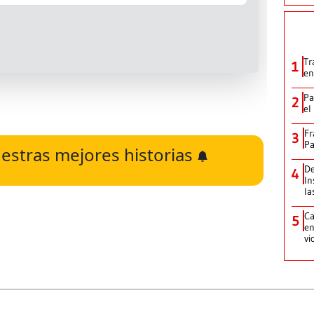
Tr
1
en
Pa
2
el
Fr
3
Pa
estras mejores historias
De
4
In
la
Ca
5
en
vi