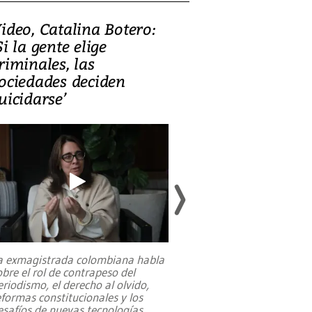
ideo, Catalina Botero:
Video: Lula la
Si la gente elige
candidatura 
riminales, las
promesas de i
ociedades deciden
en defensa, ed
uicidarse’
tierras raras
a exmagistrada colombiana habla
Entre recuerdos y es
obre el rol de contrapeso del
referencias hacia sus
eriodismo, el derecho al olvido,
presidente de Brasil,
eformas constitucionales y los
da Silva, oficializó 
esafíos de nuevas tecnologías
...
candidatura
...