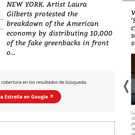
NEW YORK. Artist Laura
Video, Japón: Terremoto
V
Gilberts protested the
deja heridos y graves
‘
breakdown of the American
daños en Kumamoto
c
economy by distributing 10,000
s
of the fake greenbacks in front
s
o...
 cobertura en los resultados de búsqueda.
a Estrella en Google ↗️
Un fuerte terremoto de magnitud
7,1 se registró este martes 28 de
julio en la prefectura de Kumamoto,
L
al sur de Japón, provocando una
s
emergencia de gran
...
p
r
d