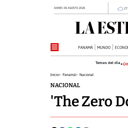
JUEVES 06 AGOSTO 2026
27
PANAMÁ
MUNDO
ECONO
Úl
Inicio
>
Panamá
>
Nacional
NACIONAL
'The Zero Do