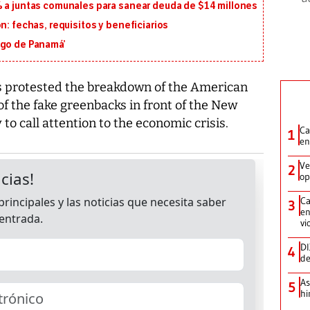
% a juntas comunales para sanear deuda de $14 millones
n: fechas, requisitos y beneficiarios
igo de Panamá’
s protested the breakdown of the American
f the fake greenbacks in front of the New
o call attention to the economic crisis.
Ca
1
en
Ve
2
op
Ca
3
en
vi
DI
4
de
As
5
hi