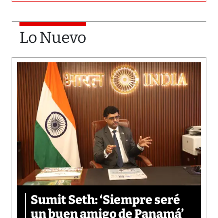
Lo Nuevo
Sumit Seth: ‘Siempre seré
un buen amigo de Panamá’