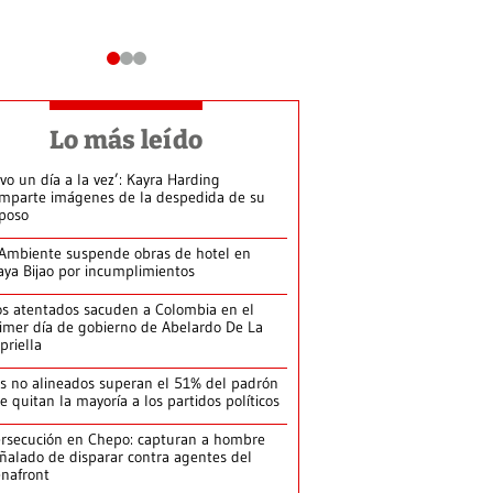
Lo más leído
ivo un día a la vez’: Kayra Harding
mparte imágenes de la despedida de su
poso
Ambiente suspende obras de hotel en
aya Bijao por incumplimientos
s atentados sacuden a Colombia en el
imer día de gobierno de Abelardo De La
priella
s no alineados superan el 51% del padrón
le quitan la mayoría a los partidos políticos
rsecución en Chepo: capturan a hombre
ñalado de disparar contra agentes del
nafront