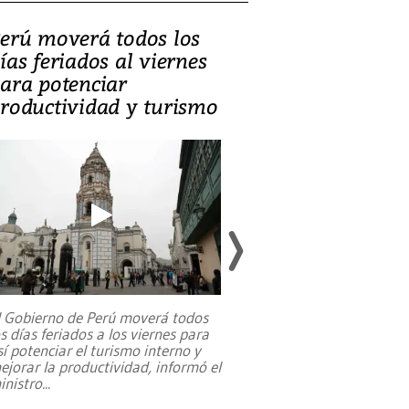
erú moverá todos los
Video, Catalin
ías feriados al viernes
‘Si la gente el
ara potenciar
criminales, la
roductividad y turismo
sociedades de
suicidarse’
l Gobierno de Perú moverá todos
os días feriados a los viernes para
La exmagistrada co
sí potenciar el turismo interno y
sobre el rol de contr
ejorar la productividad, informó el
periodismo, el derech
inistro
...
reformas constitucio
desafíos de nuevas t