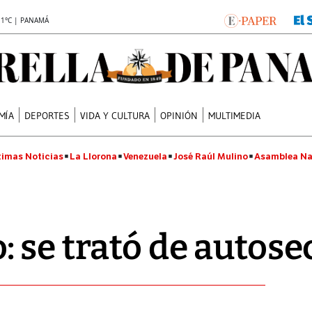
.1°C | PANAMÁ
MÍA
DEPORTES
VIDA Y CULTURA
OPINIÓN
MULTIMEDIA
timas Noticias
La Llorona
Venezuela
José Raúl Mulino
Asamblea Na
 se trató de autose