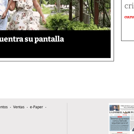
cr
CULT
uentra su pantalla​
ntos
Ventas
e-Paper