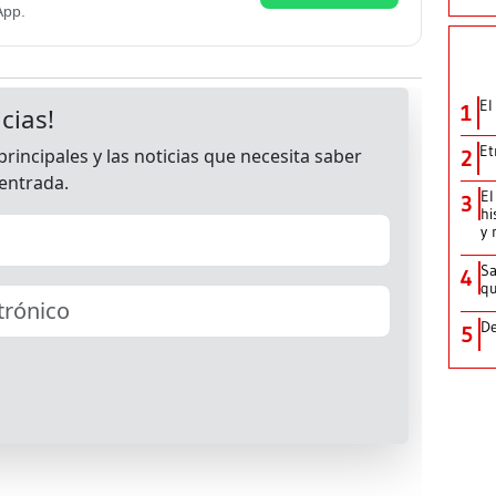
App.
El
1
Et
2
El
3
hi
y 
Sa
4
qu
De
5