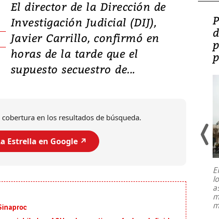
El director de la Dirección de
Video: Lula lanza su
P
Investigación Judicial (DIJ),
candidatura con
d
Javier Carrillo, confirmó en
promesas de inversión
p
horas de la tarde que el
en defensa, educación y
p
supuesto secuestro de...
tierras raras
 cobertura en los resultados de búsqueda.
a Estrella en Google ↗️
E
l
Entre recuerdos y escuetas
a
referencias hacia sus adversarios, el
m
presidente de Brasil, Luiz Inácio Lula
m
 Sinaproc
da Silva, oficializó este domingo su
candidatura
...