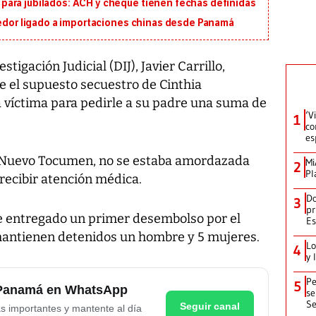
ara jubilados: ACH y cheque tienen fechas definidas
eedor ligado a importaciones chinas desde Panamá
stigación Judicial (DIJ), Javier Carrillo,
e el supuesto secuestro de Cinthia
a víctima para pedirle a su padre una suma de
‘V
1
co
es
n Nuevo Tocumen, no se estaba amordazada
Mi
2
Pl
 recibir atención médica.
Do
3
pr
fue entregado un primer desembolso por el
Es
 mantienen detenidos un hombre y 5 mujeres.
Lo
4
y 
Pe
5
e Panamá en WhatsApp
se
Se
Seguir canal
as importantes y mantente al día