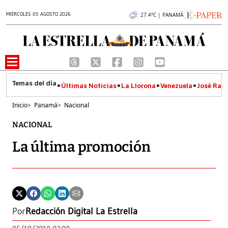
MIÉRCOLES 05 AGOSTO 2026
27.4°C | PANAMÁ
Últimas Noticias
La Llorona
Venezuela
José Raúl
Inicio
>
Panamá
>
Nacional
NACIONAL
La última promoción
Por
Redacción Digital La Estrella