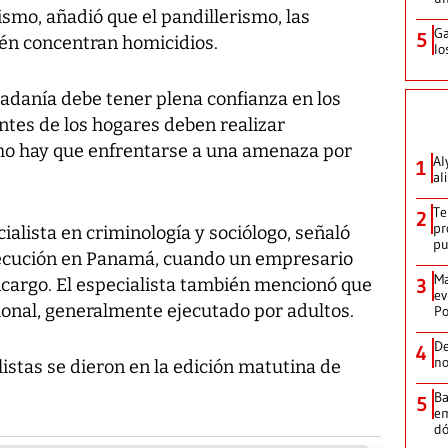
mo, añadió que el pandillerismo, las
Ga
5
ién concentran homicidios.
lo
dadanía debe tener plena confianza en los
ntes de los hogares deben realizar
o hay que enfrentarse a una amenaza por
Al
1
al
Te
2
pr
cialista en criminología y sociólogo, señaló
p
ejecución en Panamá, cuando un empresario
Ma
cargo. El especialista también mencionó que
3
ev
sional, generalmente ejecutado por adultos.
Po
De
4
no
listas se dieron en la edición matutina de
Ba
5
em
dó