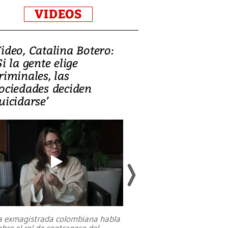
VIDEOS
ideo, Catalina Botero:
Video: Lula la
Si la gente elige
candidatura 
riminales, las
promesas de i
ociedades deciden
en defensa, ed
uicidarse’
tierras raras
a exmagistrada colombiana habla
Entre recuerdos y es
obre el rol de contrapeso del
referencias hacia sus