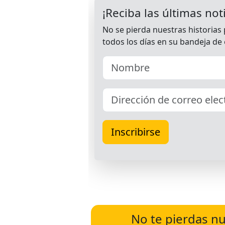
No te pierdas nu