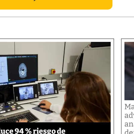
Ma
ad
an
duce 94 % riesgo de
de