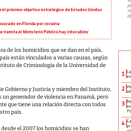
emergencia de gran
...
p
á el próximo objetivo estratégico de Estados Unidos
r
d
uscado en Florida por cocaína
 tramita el Ministerio Público hay intocables’
usa de los homicidios que se dan en el país,
 país están vinculados a varias causas, según
stituto de Criminología de la Universidad de
Ca
1
en
Ví
2
de Gobierno y Justicia y miembro del Instituto,
ad
es un generador de violencia en Panamá, pero
Ma
3
te que tiene una relación directa con todos
ev
Po
stro país.
Ca
4
pr
 desde el 2007 los homicidios se han
un