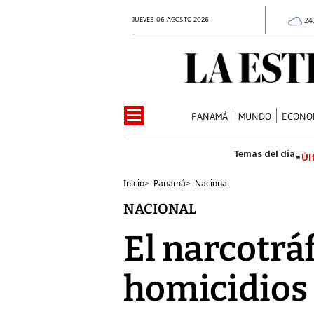
JUEVES 06 AGOSTO 2026
24
PANAMÁ
MUNDO
ECONO
Úl
Inicio
>
Panamá
>
Nacional
NACIONAL
El narcotráf
homicidios