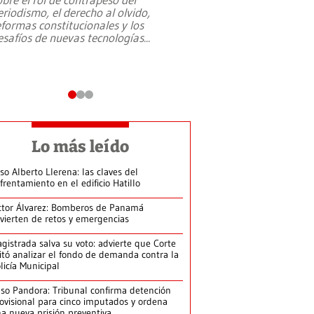
eriodismo, el derecho al olvido,
presidente de Brasil,
eformas constitucionales y los
da Silva, oficializó 
esafíos de nuevas tecnologías
...
candidatura
...
Lo más leído
so Alberto Llerena: las claves del
frentamiento en el edificio Hatillo
ctor Álvarez: Bomberos de Panamá
vierten de retos y emergencias
gistrada salva su voto: advierte que Corte
itó analizar el fondo de demanda contra la
licía Municipal
so Pandora: Tribunal confirma detención
ovisional para cinco imputados y ordena
a nueva prisión preventiva