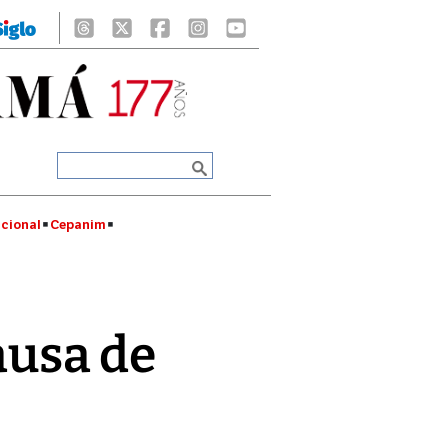
cional
Cepanim
ausa de