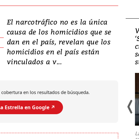
El narcotráfico no es la única
Video, Japón: Terremoto
V
causa de los homicidios que se
deja heridos y graves
‘
dan en el país, revelan que los
daños en Kumamoto
c
homicidios en el país están
s
vinculados a v...
s
 cobertura en los resultados de búsqueda.
a Estrella en Google ↗️
Un fuerte terremoto de magnitud
7,1 se registró este martes 28 de
julio en la prefectura de Kumamoto,
L
al sur de Japón, provocando una
s