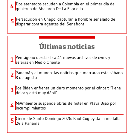
Dos atentados sacuden a Colombia en el primer día de
4
gobierno de Abelardo De La Espriella
Persecución en Chepo: capturan a hombre señalado de
5
disparar contra agentes del Senafront
Últimas noticias
Pentágono desclasifica 41 nuevos archivos de ovnis y
1
esferas en Medio Oriente
Panamá y el mundo: las noticias que marcaron este sábado
2
8 de agosto
Joe Biden enfrenta un duro momento por el cáncer: ‘Tiene
3
dolor y está muy débil’
MiAmbiente suspende obras de hotel en Playa Bijao por
4
incumplimientos
Cierre de Santo Domingo 2026: Raúl Cogley da la medalla
5
24 a Panamá