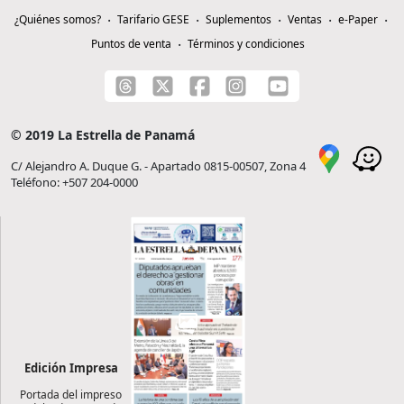
¿Quiénes somos?
Tarifario GESE
Suplementos
Ventas
e-Paper
Puntos de venta
Términos y condiciones
© 2019 La Estrella de Panamá
C/ Alejandro A. Duque G. - Apartado 0815-00507, Zona 4
Teléfono: +507 204-0000
Edición Impresa
Portada del impreso