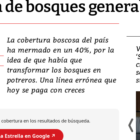
 de bosques genera
La cobertura boscosa del país
Video, Japón: Terremoto
V
ha mermado en un 40%, por la
deja heridos y graves
‘
idea de que había que
daños en Kumamoto
c
transformar los bosques en
s
potreros. Una línea errónea que
s
hoy se paga con creces
 cobertura en los resultados de búsqueda.
a Estrella en Google ↗️
Un fuerte terremoto de magnitud