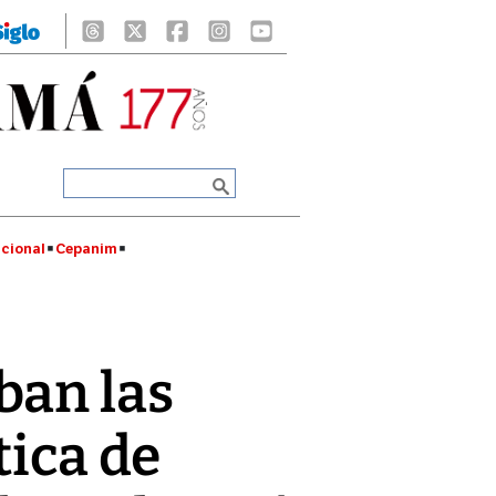
cional
Cepanim
ban las
tica de