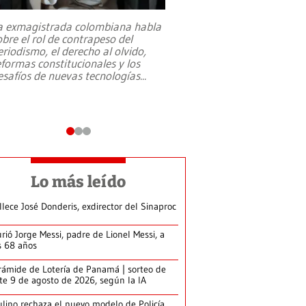
a exmagistrada colombiana habla
Entre recuerdos y es
obre el rol de contrapeso del
referencias hacia sus
eriodismo, el derecho al olvido,
presidente de Brasil,
eformas constitucionales y los
da Silva, oficializó 
esafíos de nuevas tecnologías
...
candidatura
...
Lo más leído
llece José Donderis, exdirector del Sinaproc
rió Jorge Messi, padre de Lionel Messi, a
s 68 años
rámide de Lotería de Panamá | sorteo de
te 9 de agosto de 2026, según la IA
lino rechaza el nuevo modelo de Policía