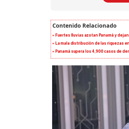
Fuertes lluvias azotan Panamá y deja
La mala distribución de las riquezas 
Panamá supera los 4,900 casos de deng