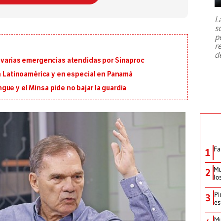
7,1 se registró este martes 28 de
julio en la prefectura de Kumamoto,
L
al sur de Japón, provocando una
s
emergencia de gran
...
p
r
d
n varias emergencias atendidas por Sinaproc
en Latinoamérica y en especial en Panamá
ue y el Minsa pide no bajar la guardia
Fa
1
Mu
2
lo
Pi
3
es
Mu