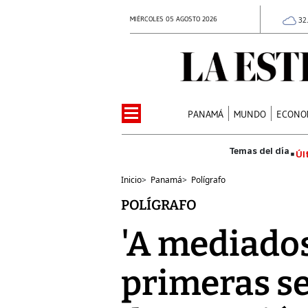
MIÉRCOLES 05 AGOSTO 2026
32
PANAMÁ
MUNDO
ECONO
Úl
Inicio
>
Panamá
>
Polígrafo
POLÍGRAFO
'A mediados
primeras se