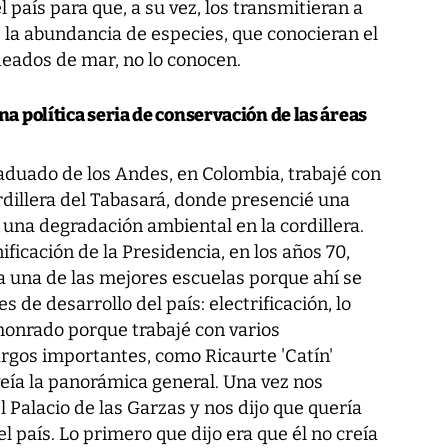
 país para que, a su vez, los transmitieran a
 la abundancia de especies, que conocieran el
eados de mar, no lo conocen.
a política seria de conservación de las áreas
aduado de los Andes, en Colombia, trabajé con
dillera del Tabasará, donde presencié una
 una degradación ambiental en la cordillera.
ificación de la Presidencia, en los años 70,
a una de las mejores escuelas porque ahí se
 de desarrollo del país: electrificación, lo
 honrado porque trabajé con varios
rgos importantes, como Ricaurte 'Catín'
veía la panorámica general. Una vez nos
l Palacio de las Garzas y nos dijo que quería
l país. Lo primero que dijo era que él no creía