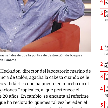
4
Mu
Or
5
ad
en
Pa
1
fú
Ce
as señales de que la política de destrucción de bosques
la de Panamá
La
2
Mu
 Heckadon, director del laboratorio marino de
Re
3
incia de Colón, agacha la cabeza cuando se le
su
co y didáctico que ha puesto en marcha en el
Pa
4
gaciones Tropicales, al que pertenece el
im
ag
e 20 años. En cambio, se encanta al referirse
 que ha reclutado, quienes tal vez hereden el
Co
5
Pa