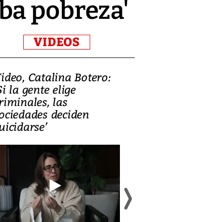
ba pobreza'
VIDEOS
ideo, Catalina Botero:
Video: Lula la
Si la gente elige
candidatura 
riminales, las
promesas de i
ociedades deciden
en defensa, ed
uicidarse’
tierras raras