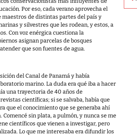
ficos conservacionistas más influyentes de
ucación. Por eso, cada verano aprovecha el
 maestros de distintas partes del país y
arinas y silvestres que les rodean, y estos, a
nos. Con voz enérgica cuestiona la
biernos asignan parcelas de bosques
 atender que son fuentes de agua.
nsición del Canal de Panamá y había
aboratorio marino. La duda era qué iba a hacer
nía una trayectoria de 40 años de
evistas científicas; si se salvaba, había que
a que el conocimiento que se generaba ahí
a. Comencé sin plata, a pulmón, y nunca se me
ene científicos que vienen a investigar, pero
izada. Lo que me interesaba era difundir los