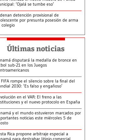
nicipal: ‘Ojalá se tumbe eso’
denan detención provisional de
olescente por presunta posesión de arma
 colegio
Últimas noticias
namá disputará la medalla de bronce en
tbol sub-21 en los Juegos
ntroamericanos
 FIFA rompe el silencio sobre la final del
ndial 2030: ‘Es falso y engañoso’
volución en el VAR: El freno a las
stituciones y el nuevo protocolo en España
namá y el mundo estuvieron marcados por
portantes noticias este miércoles 5 de
osto
sta Rica propone arbitraje especial a
namá para destrabar litigio comercial