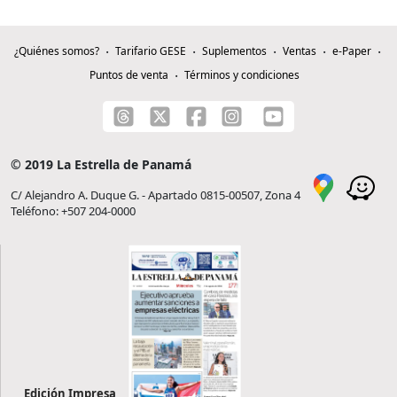
¿Quiénes somos?
Tarifario GESE
Suplementos
Ventas
e-Paper
Puntos de venta
Términos y condiciones
© 2019 La Estrella de Panamá
C/ Alejandro A. Duque G. - Apartado 0815-00507, Zona 4
Teléfono: +507 204-0000
Edición Impresa