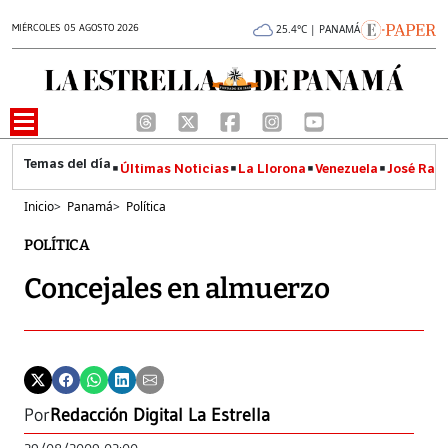
MIÉRCOLES 05 AGOSTO 2026
25.4°C | PANAMÁ
Últimas Noticias
La Llorona
Venezuela
José Raúl
Inicio
>
Panamá
>
Política
POLÍTICA
Concejales en almuerzo
Por
Redacción Digital La Estrella