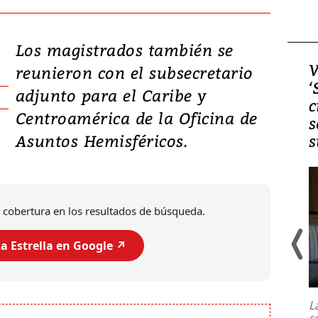
Los magistrados también se
Video, Japón: Terremoto
V
reunieron con el subsecretario
deja heridos y graves
‘
adjunto para el Caribe y
daños en Kumamoto
c
Centroamérica de la Oficina de
s
Asuntos Hemisféricos.
s
 cobertura en los resultados de búsqueda.
a Estrella en Google ↗️
Un fuerte terremoto de magnitud
7,1 se registró este martes 28 de
julio en la prefectura de Kumamoto,
L
al sur de Japón, provocando una
s