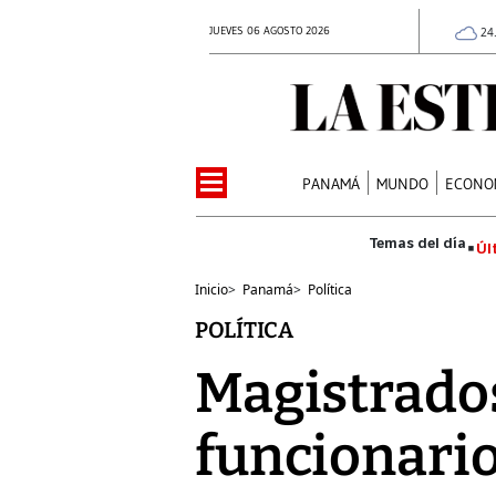
JUEVES 06 AGOSTO 2026
24
PANAMÁ
MUNDO
ECONO
Úl
Inicio
>
Panamá
>
Política
POLÍTICA
Magistrados
funcionario