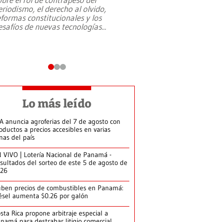
eriodismo, el derecho al olvido,
presidente de Brasil,
eformas constitucionales y los
da Silva, oficializó 
esafíos de nuevas tecnologías
...
candidatura
...
Lo más leído
A anuncia agroferias del 7 de agosto con
oductos a precios accesibles en varias
nas del país
 VIVO | Lotería Nacional de Panamá -
sultados del sorteo de este 5 de agosto de
026
ben precios de combustibles en Panamá:
ésel aumenta $0.26 por galón
sta Rica propone arbitraje especial a
namá para destrabar litigio comercial