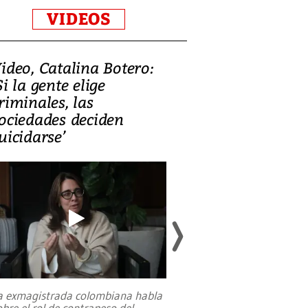
VIDEOS
ideo, Catalina Botero:
Video: Lula la
Si la gente elige
candidatura 
riminales, las
promesas de i
ociedades deciden
en defensa, ed
uicidarse’
tierras raras
a exmagistrada colombiana habla
Entre recuerdos y es
obre el rol de contrapeso del
referencias hacia sus