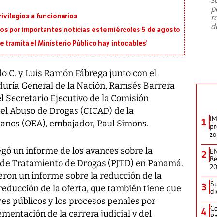
emergencia de gran
...
p
rivilegios a funcionarios
r
d
s por importantes noticias este miércoles 5 de agosto
 tramita el Ministerio Público hay intocables’
o C. y Luis Ramón Fábrega junto con el
aduría General de la Nación, Ramsés Barrera
l Secretario Ejecutivo de la Comisión
del Abuso de Drogas (CICAD) de la
IM
1
anos (OEA), embajador, Paul Simons.
pr
zo
egó un informe de los avances sobre la
EN
2
Re
l de Tratamiento de Drogas (PJTD) en Panamá.
2
ieron un informe sobre la reducción de la
Su
3
educción de la oferta, que también tiene que
di
res públicos y los procesos penales por
Co
4
mentación de la carrera judicial y del
Pa