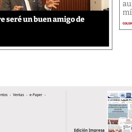
au
mí
re seré un buen amigo de
COLU
ntos
Ventas
e-Paper
Edición Impresa