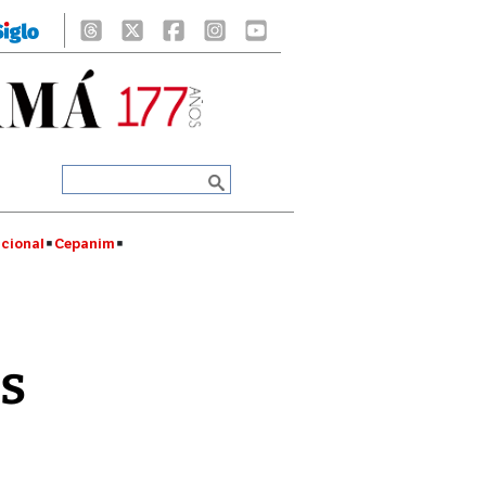
cional
Cepanim
os