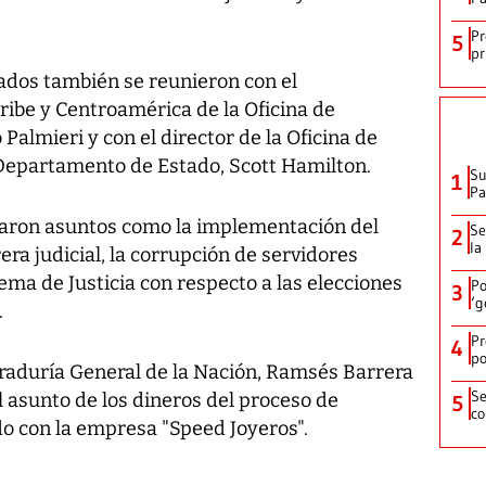
Pr
5
pr
rados también se reunieron con el
ribe y Centroamérica de la Oficina de
Palmieri y con el director de la Oficina de
epartamento de Estado, Scott Hamilton.
Su
1
P
taron asuntos como la implementación del
Se
2
la
era judicial, la corrupción de servidores
rema de Justicia con respecto a las elecciones
Po
3
‘g
.
Pr
4
po
uraduría General de la Nación, Ramsés Barrera
Se
 asunto de los dineros del proceso de
5
co
do con la empresa "Speed Joyeros".