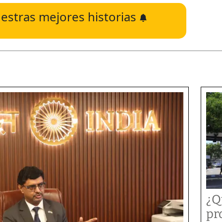
estras mejores historias
¿Q
pr