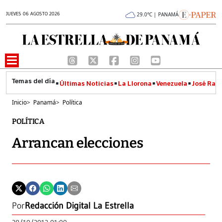
JUEVES 06 AGOSTO 2026
29.0°C | PANAMÁ
Últimas Noticias
La Llorona
Venezuela
José Raúl
Inicio
>
Panamá
>
Política
POLÍTICA
Arrancan elecciones
Por
Redacción Digital La Estrella