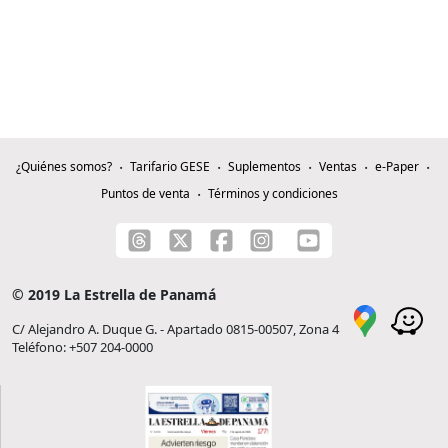
¿Quiénes somos?
Tarifario GESE
Suplementos
Ventas
e-Paper
Puntos de venta
Términos y condiciones
© 2019 La Estrella de Panamá
C/ Alejandro A. Duque G. - Apartado 0815-00507, Zona 4
Teléfono: +507 204-0000