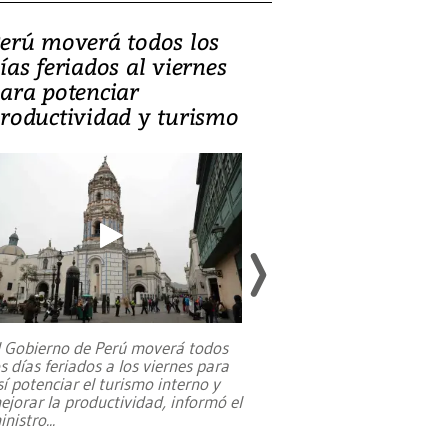
erú moverá todos los
Video, Catalin
ías feriados al viernes
‘Si la gente el
ara potenciar
criminales, la
roductividad y turismo
sociedades de
suicidarse’
l Gobierno de Perú moverá todos
os días feriados a los viernes para
La exmagistrada co
sí potenciar el turismo interno y
sobre el rol de contr
ejorar la productividad, informó el
periodismo, el derech
inistro
...
reformas constitucio
desafíos de nuevas t