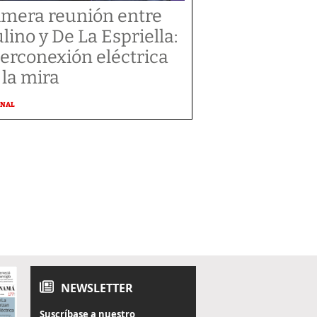
imera reunión entre
lino y De La Espriella:
terconexión eléctrica
 la mira
ONAL
NEWSLETTER
Suscríbase a nuestro