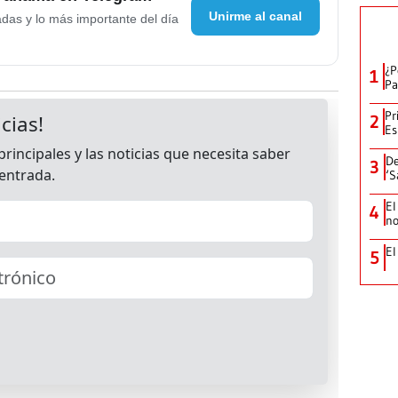
Unirme al canal
adas y lo más importante del día
¿P
1
Pa
Pr
2
Es
De
3
‘S
El
4
no
El
5