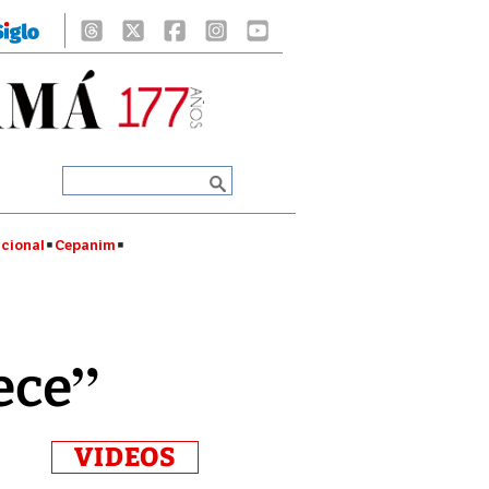
cional
Cepanim
ece”
VIDEOS