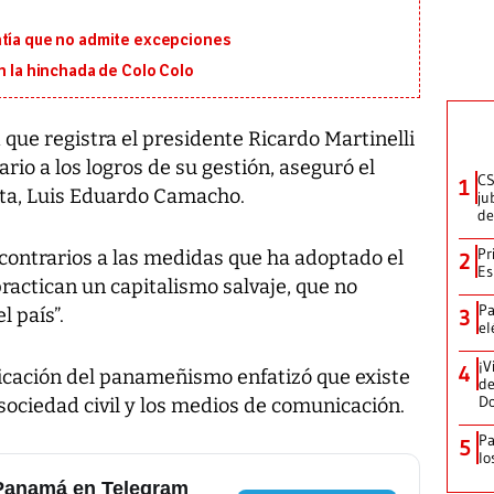
ntía que no admite excepciones
on la hinchada de Colo Colo
ue registra el presidente Ricardo Martinelli
rio a los logros de su gestión, aseguró el
CS
1
sta, Luis Eduardo Camacho.
ju
de
Pr
contrarios a las medidas que ha adoptado el
2
Es
ractican un capitalismo salvaje, que no
Pa
l país”.
3
el
¡V
4
icación del panameñismo enfatizó que existe
de
D
 sociedad civil y los medios de comunicación.
Pa
5
lo
 Panamá en Telegram