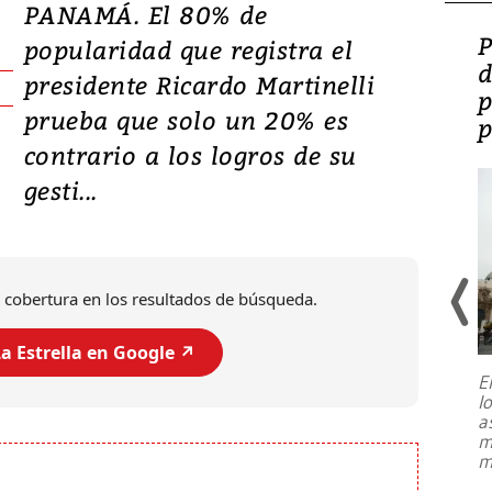
PANAMÁ. El 80% de
Video: Lula lanza su
P
popularidad que registra el
candidatura con
d
presidente Ricardo Martinelli
promesas de inversión
p
prueba que solo un 20% es
en defensa, educación y
p
contrario a los logros de su
tierras raras
gesti...
 cobertura en los resultados de búsqueda.
a Estrella en Google ↗️
E
l
Entre recuerdos y escuetas
a
referencias hacia sus adversarios, el
m
presidente de Brasil, Luiz Inácio Lula
m
da Silva, oficializó este domingo su
candidatura
...