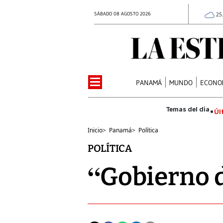
SÁBADO 08 AGOSTO 2026
25
PANAMÁ
MUNDO
ECONO
Úl
Inicio
>
Panamá
>
Política
POLÍTICA
“Gobierno d