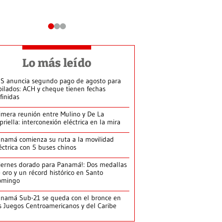
Lo más leído
S anuncia segundo pago de agosto para
bilados: ACH y cheque tienen fechas
finidas
imera reunión entre Mulino y De La
priella: interconexión eléctrica en la mira
namá comienza su ruta a la movilidad
éctrica con 5 buses chinos
iernes dorado para Panamá!: Dos medallas
 oro y un récord histórico en Santo
omingo
namá Sub-21 se queda con el bronce en
s Juegos Centroamericanos y del Caribe