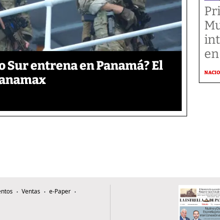
Pr
Mu
in
en
o Sur entrena en Panamá? El
NACI
 Panamax
ntos
Ventas
e-Paper