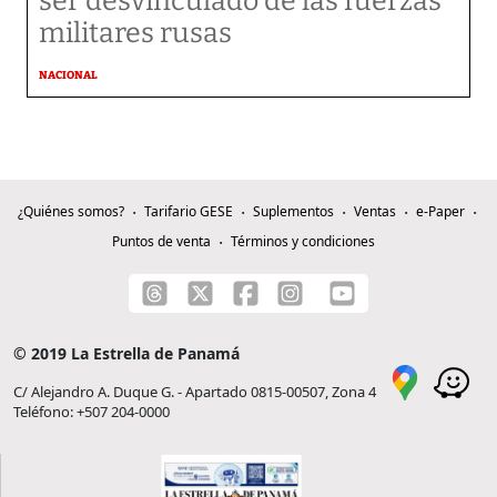
ser desvinculado de las fuerzas
militares rusas
NACIONAL
¿Quiénes somos?
Tarifario GESE
Suplementos
Ventas
e-Paper
Puntos de venta
Términos y condiciones
© 2019 La Estrella de Panamá
C/ Alejandro A. Duque G. - Apartado 0815-00507, Zona 4
Teléfono: +507 204-0000