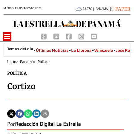
MIÉRCOLES 05 AGOSTO 2026
23.7°C | PANAMÁ
Últimas Noticias
La Llorona
Venezuela
José Raúl
Inicio
>
Panamá
>
Política
POLÍTICA
Cortizo
Por
Redacción Digital La Estrella