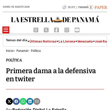
JUEVES 06 AGOSTO 2026
30.6°C | PANAMÁ
Últimas Noticias
La Llorona
Venezuela
José Raúl
Inicio
>
Panamá
>
Política
POLÍTICA
Primera dama a la defensiva
en twiter