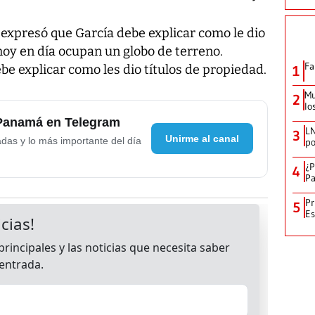
, expresó que García debe explicar como le dio
 hoy en día ocupan un globo de terreno.
Fa
be explicar como les dio títulos de propiedad.
1
Mu
2
lo
 Panamá en Telegram
LN
3
Unirme al canal
adas y lo más importante del día
po
¿P
4
Pa
Pr
5
Es