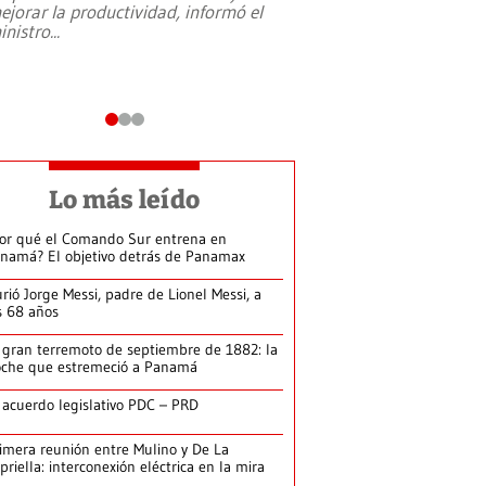
ejorar la productividad, informó el
periodismo, el derech
inistro
...
reformas constitucio
desafíos de nuevas t
Lo más leído
or qué el Comando Sur entrena en
namá? El objetivo detrás de Panamax
rió Jorge Messi, padre de Lionel Messi, a
s 68 años
 gran terremoto de septiembre de 1882: la
che que estremeció a Panamá
 acuerdo legislativo PDC – PRD
imera reunión entre Mulino y De La
priella: interconexión eléctrica en la mira