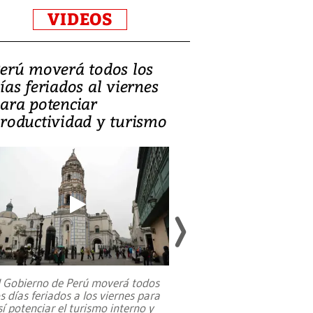
VIDEOS
erú moverá todos los
Video, Catalin
ías feriados al viernes
‘Si la gente el
ara potenciar
criminales, la
roductividad y turismo
sociedades de
suicidarse’
l Gobierno de Perú moverá todos
os días feriados a los viernes para
La exmagistrada co
sí potenciar el turismo interno y
sobre el rol de contr