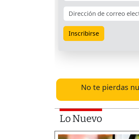
No te pierdas nu
Lo Nuevo