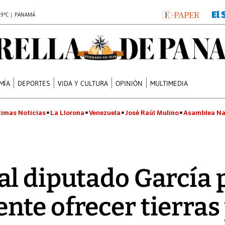
.9°C | PANAMÁ
MÍA
DEPORTES
VIDA Y CULTURA
OPINIÓN
MULTIMEDIA
timas Noticias
La Llorona
Venezuela
José Raúl Mulino
Asamblea Na
l diputado García 
te ofrecer tierras