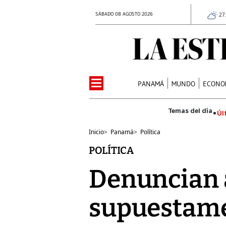
SÁBADO 08 AGOSTO 2026
27
PANAMÁ
MUNDO
ECONO
Úl
Inicio
>
Panamá
>
Política
POLÍTICA
Denuncian a
supuestamen