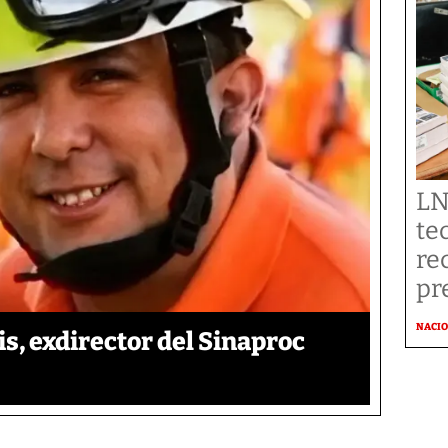
LN
te
re
pr
NACI
is, exdirector del Sinaproc