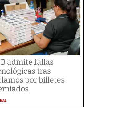
B admite fallas
cnológicas tras
clamos por billetes
emiados
ONAL