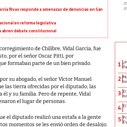
m
presidente de Brasil, Luiz Inácio Lula
m
 García Rivas responde a amenazas de denuncias en San
da Silva, oficializó este domingo su
candidatura
...
ucional en reforma legislativa
 abren debate constitucional
corregimiento de Chilibre, Vidal Garcia, fue
o, por el señor Oscar Pitti, por
¿P
ue formaban parte de un bien privado.
1
Pa
Mu
2
por su abogado, el señor Víctor Manuel
lo
 las tierra ofrecidas por el diputado, las
El
3
l y su familia. Pero de repente, Vidal
no
enaron el lugar de personas.
El
4
ue el diputado realizó una estafa a la gente
Pr
5
Es
stos momentos se les envió orden de desalojo.