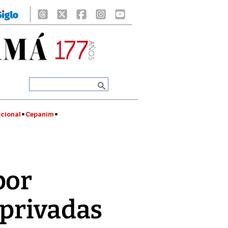
cional
Cepanim
por
 privadas