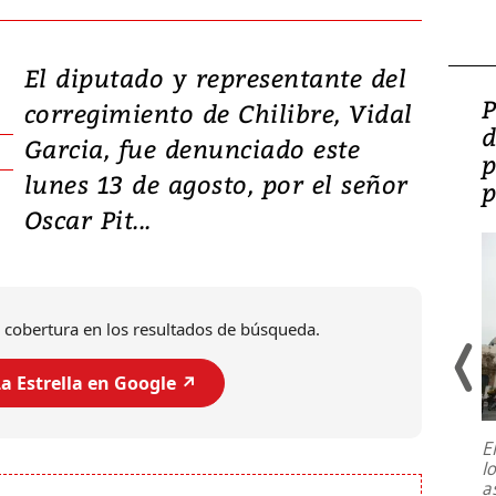
El diputado y representante del
Video: Lula lanza su
P
corregimiento de Chilibre, Vidal
candidatura con
d
Garcia, fue denunciado este
promesas de inversión
p
lunes 13 de agosto, por el señor
en defensa, educación y
p
Oscar Pit...
tierras raras
 cobertura en los resultados de búsqueda.
a Estrella en Google ↗️
E
l
Entre recuerdos y escuetas
a
referencias hacia sus adversarios, el