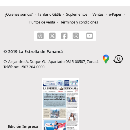
¿Quiénes somos?
Tarifario GESE
Suplementos
Ventas
e-Paper
Puntos de venta
Términos y condiciones
© 2019 La Estrella de Panamá
C/ Alejandro A. Duque G. - Apartado 0815-00507, Zona 4
Teléfono: +507 204-0000
Edición Impresa