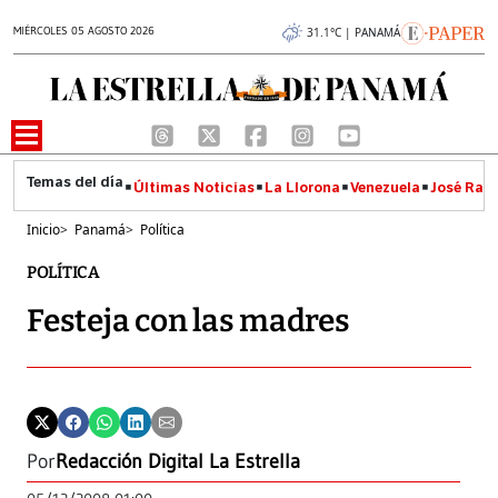
MIÉRCOLES 05 AGOSTO 2026
31.1°C | PANAMÁ
Últimas Noticias
La Llorona
Venezuela
José Raúl
Inicio
>
Panamá
>
Política
POLÍTICA
Festeja con las madres
Por
Redacción Digital La Estrella