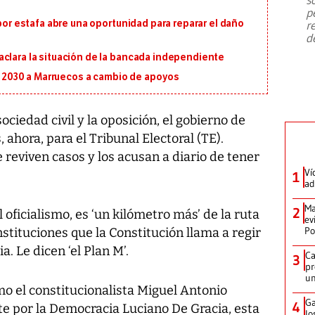
emergencia de gran
...
p
 por estafa abre una oportunidad para reparar el daño
r
d
aclara la situación de la bancada independiente
al 2030 a Marruecos a cambio de apoyos
ciedad civil y la oposición, el gobierno de
, ahora, para el Tribunal Electoral (TE).
reviven casos y los acusan a diario de tener
Ví
1
ad
Ma
2
l oficialismo, es ‘un kilómetro más’ de la ruta
ev
Po
nstituciones que la Constitución llama a regir
. Le dicen ‘el Plan M’.
Ca
3
pr
un
omo el constitucionalista Miguel Antonio
Ga
4
te por la Democracia Luciano De Gracia, esta
lo