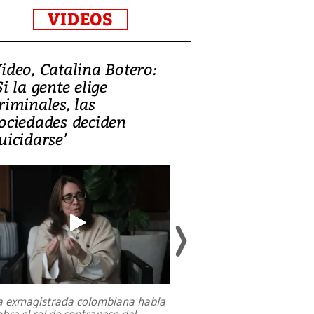
VIDEOS
ideo, Catalina Botero:
Video: Lula la
Si la gente elige
candidatura 
riminales, las
promesas de i
ociedades deciden
en defensa, ed
uicidarse’
tierras raras
a exmagistrada colombiana habla
Entre recuerdos y es
obre el rol de contrapeso del
referencias hacia sus