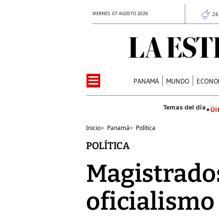
VIERNES 07 AGOSTO 2026
24
PANAMÁ
MUNDO
ECONO
Úl
Inicio
>
Panamá
>
Política
POLÍTICA
Magistrados
oficialismo