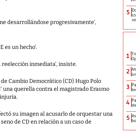
Do
5
co
re
iene desarrollándose progresivamente’,
TE es un hecho’.
Tr
1
Op
reelección inmediata’, insiste.
Ah
2
ju
o de Cambio Democrático (CD) Hugo Polo
Pa
3
al’ una querella contra el magistrado Erasmo
te
injuria.
Pa
4
de
afectó su imagen al acusarlo de orquestar una
As
5
bo
seno de CD en relación a un caso de