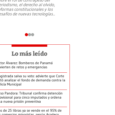
eriodismo, el derecho al olvido,
presidente de Brasil,
eformas constitucionales y los
da Silva, oficializó 
esafíos de nuevas tecnologías
...
candidatura
...
Lo más leído
ctor Álvarez: Bomberos de Panamá
vierten de retos y emergencias
gistrada salva su voto: advierte que Corte
itó analizar el fondo de demanda contra la
licía Municipal
so Pandora: Tribunal confirma detención
ovisional para cinco imputados y ordena
a nueva prisión preventiva
s de 25 libras ya se vende en el 95% de
s comercios minoristas, según Acodeco