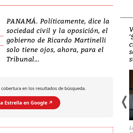
PANAMÁ. Políticamente, dice la
Video, Japón: Terremoto
V
sociedad civil y la oposición, el
deja heridos y graves
‘
gobierno de Ricardo Martinelli
daños en Kumamoto
c
solo tiene ojos, ahora, para el
s
Tribunal...
s
 cobertura en los resultados de búsqueda.
a Estrella en Google ↗️
Un fuerte terremoto de magnitud
7,1 se registró este martes 28 de
julio en la prefectura de Kumamoto,
L
al sur de Japón, provocando una
s