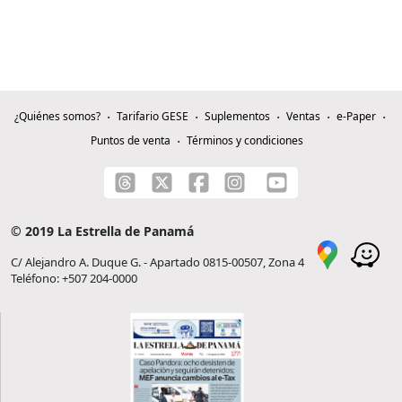
¿Quiénes somos?
Tarifario GESE
Suplementos
Ventas
e-Paper
Puntos de venta
Términos y condiciones
© 2019 La Estrella de Panamá
C/ Alejandro A. Duque G. - Apartado 0815-00507, Zona 4
Teléfono: +507 204-0000