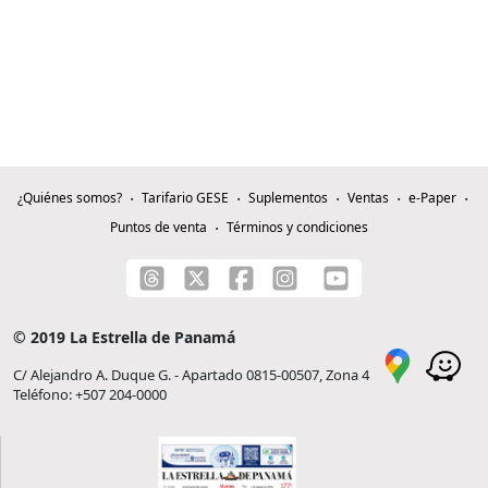
¿Quiénes somos?
Tarifario GESE
Suplementos
Ventas
e-Paper
Puntos de venta
Términos y condiciones
© 2019 La Estrella de Panamá
C/ Alejandro A. Duque G. - Apartado 0815-00507, Zona 4
Teléfono: +507 204-0000