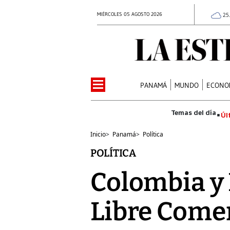
MIÉRCOLES 05 AGOSTO 2026
25
PANAMÁ
MUNDO
ECONO
Úl
Inicio
>
Panamá
>
Política
POLÍTICA
Colombia y
Libre Comer