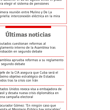
ra elegir el sistema de pensiones
imera reunión entre Mulino y De La
priella: interconexión eléctrica en la mira
Últimas noticias
putados cuestionan reformas al
glamento interno de la Asamblea tras
robación en segundo debate
amblea aprueba reformas a su reglamento
 segundo debate
jefe de la CIA asegura que Cuba será el
óximo objetivo estratégico de Estados
idos tras la crisis con Irán
tados Unidos revoca visa a embajadora de
asil y desata nueva crisis diplomática en
ena campaña electoral
ocurador Gómez: ‘En ningún caso que
amita el Ministerio Público hay intocables’