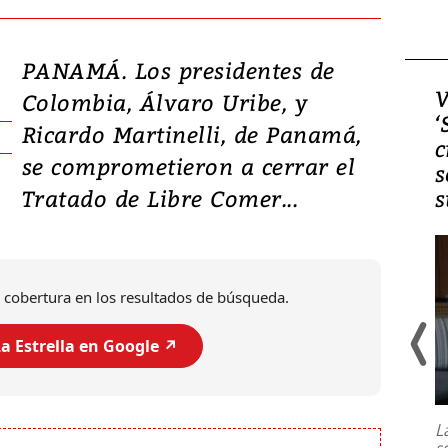
PANAMÁ. Los presidentes de
Video, Japón: Terremoto
V
Colombia, Álvaro Uribe, y
deja heridos y graves
‘
Ricardo Martinelli, de Panamá,
daños en Kumamoto
c
se comprometieron a cerrar el
s
Tratado de Libre Comer...
s
 cobertura en los resultados de búsqueda.
a Estrella en Google ↗️
Un fuerte terremoto de magnitud
7,1 se registró este martes 28 de
julio en la prefectura de Kumamoto,
L
al sur de Japón, provocando una
s