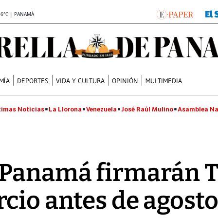
.6°C | PANAMÁ
MÍA
DEPORTES
VIDA Y CULTURA
OPINIÓN
MULTIMEDIA
timas Noticias
La Llorona
Venezuela
José Raúl Mulino
Asamblea Na
 Panamá firmarán T
cio antes de agost