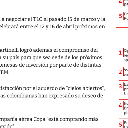
4
pa
Pr
5
 negociar el TLC el pasado 15 de marzo y la
Es
ebrará entre el 12 y 16 de abril próximos en
artinelli logró además el compromiso del
Di
1
re
 su país para que sea sede de los próximos
ap
omesas de inversión por parte de distintas
As
2
FEM.
en
Ex
3
sfacción por el acuerdo de "cielos abiertos",
pr
Un
neas colombianas han expresado su deseo de
Es
4
Br
pl
compañía aérea Copa "está comprando más
Pr
5
exión".
tr