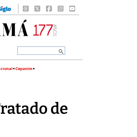
cional
Cepanim
ratado de
o