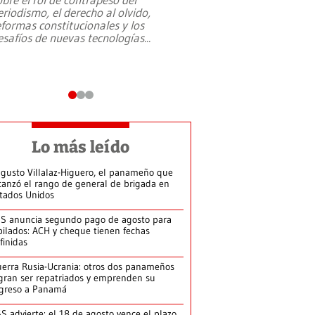
eriodismo, el derecho al olvido,
presidente de Brasil,
eformas constitucionales y los
da Silva, oficializó 
esafíos de nuevas tecnologías
...
candidatura
...
Lo más leído
gusto Villalaz-Higuero, el panameño que
canzó el rango de general de brigada en
tados Unidos
S anuncia segundo pago de agosto para
bilados: ACH y cheque tienen fechas
finidas
erra Rusia-Ucrania: otros dos panameños
gran ser repatriados y emprenden su
greso a Panamá
S advierte: el 18 de agosto vence el plazo