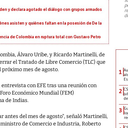
emergencia de gran
...
p
orden y declara agotado el diálogo con grupos armados
r
d
uiénes asisten y quiénes faltan en la posesión de De la
encia de Colombia en ruptura total con Gustavo Petro
mbia, Álvaro Uribe, y Ricardo Martinelli, de
rrar el Tratado de Libre Comercio (TLC) que
l próximo mes de agosto.
Au
1
al
Es
a entrevista con EFE tras una reunión con
CS
2
l Foro Económico Mundial (FEM)
ju
de
a de Indias.
Gu
3
lo
 antes del mes de agosto", señaló Martinelli,
re
ministro de Comercio e Industria, Roberto
CS