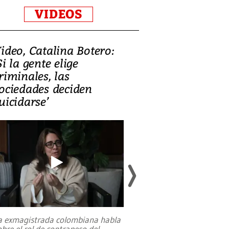
VIDEOS
ideo, Catalina Botero:
Video: Lula la
Si la gente elige
candidatura 
riminales, las
promesas de i
ociedades deciden
en defensa, ed
uicidarse’
tierras raras
a exmagistrada colombiana habla
Entre recuerdos y es
obre el rol de contrapeso del
referencias hacia sus