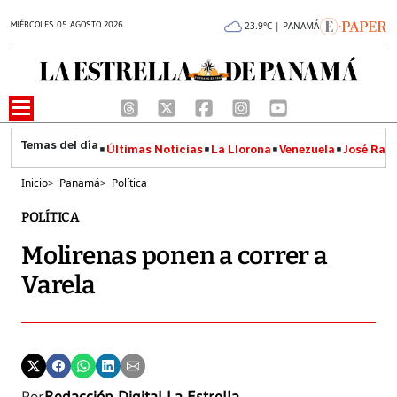
MIÉRCOLES 05 AGOSTO 2026
23.9°C | PANAMÁ
Últimas Noticias
La Llorona
Venezuela
José Raúl
Inicio
>
Panamá
>
Política
POLÍTICA
Molirenas ponen a correr a
Varela