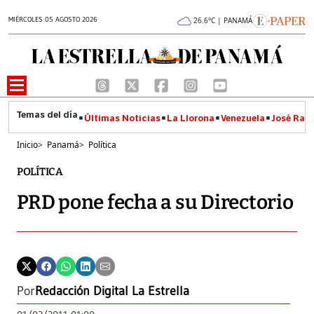
MIÉRCOLES 05 AGOSTO 2026
26.6°C | PANAMÁ
Últimas Noticias
La Llorona
Venezuela
José Raúl
Inicio
>
Panamá
>
Política
POLÍTICA
PRD pone fecha a su Directorio
Por
Redacción Digital La Estrella