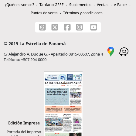
¿Quiénes somos?
Tarifario GESE
Suplementos
Ventas
e-Paper
Puntos de venta
Términos y condiciones
© 2019 La Estrella de Panamá
C/ Alejandro A. Duque G. - Apartado 0815-00507, Zona 4
Teléfono: +507 204-0000
Edición Impresa
Portada del impreso