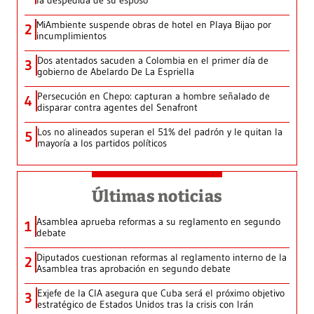
la despedida de su esposo
MiAmbiente suspende obras de hotel en Playa Bijao por
2
incumplimientos
Dos atentados sacuden a Colombia en el primer día de
3
gobierno de Abelardo De La Espriella
Persecución en Chepo: capturan a hombre señalado de
4
disparar contra agentes del Senafront
Los no alineados superan el 51% del padrón y le quitan la
5
mayoría a los partidos políticos
Últimas noticias
Asamblea aprueba reformas a su reglamento en segundo
1
debate
Diputados cuestionan reformas al reglamento interno de la
2
Asamblea tras aprobación en segundo debate
Exjefe de la CIA asegura que Cuba será el próximo objetivo
3
estratégico de Estados Unidos tras la crisis con Irán