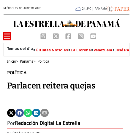
MIÉRCOLES 05 AGOSTO 2026
24.8°C | PANAMÁ
Últimas Noticias
La Llorona
Venezuela
José Raúl
Inicio
>
Panamá
>
Política
POLÍTICA
Parlacen reitera quejas
Por
Redacción Digital La Estrella