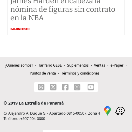
James Harden encabeza la
nómina de figuras sin contrato
en la NBA
BALONCESTO
¿Quiénes somos?
Tarifario GESE
Suplementos
Ventas
e-Paper
Puntos de venta
Términos y condiciones
© 2019 La Estrella de Panamá
C/ Alejandro A. Duque G. - Apartado 0815-00507, Zona 4
Teléfono: +507 204-0000