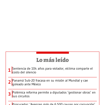
Lo más leído
Sentencia de 104 años para violador, víctima comparte el
1
costo del silencio
Panamá Sub-20 fracasa en su misión al Mundial y cae
2
goleado ante México
Polémica reforma permite a diputados ‘gestionar obras’ en
3
sus circuitos
Procurador: ‘Avanzan más de 6,500 causas por corrupción’