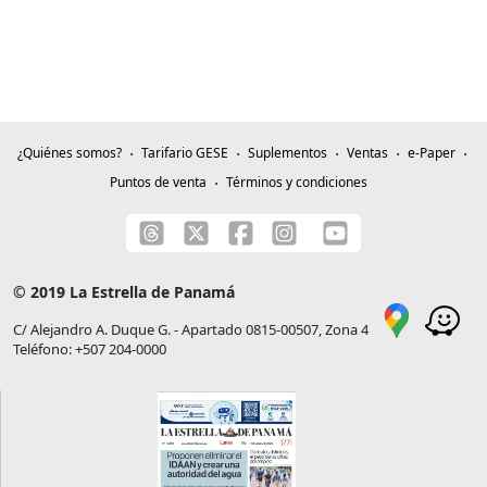
¿Quiénes somos?
Tarifario GESE
Suplementos
Ventas
e-Paper
Puntos de venta
Términos y condiciones
© 2019 La Estrella de Panamá
C/ Alejandro A. Duque G. - Apartado 0815-00507, Zona 4
Teléfono: +507 204-0000