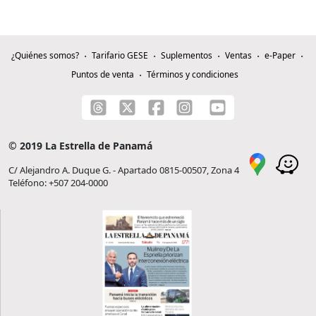
¿Quiénes somos?
Tarifario GESE
Suplementos
Ventas
e-Paper
Puntos de venta
Términos y condiciones
© 2019 La Estrella de Panamá
C/ Alejandro A. Duque G. - Apartado 0815-00507, Zona 4
Teléfono: +507 204-0000