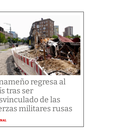
nameño regresa al
ís tras ser
svinculado de las
erzas militares rusas
ONAL