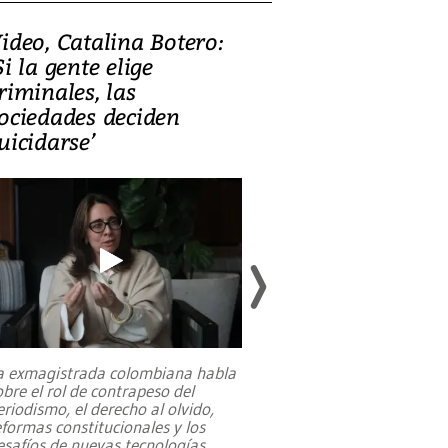
ideo, Catalina Botero:
Video: Lula la
Si la gente elige
candidatura 
riminales, las
promesas de i
ociedades deciden
en defensa, ed
uicidarse’
tierras raras
a exmagistrada colombiana habla
Entre recuerdos y es
obre el rol de contrapeso del
referencias hacia sus
eriodismo, el derecho al olvido,
presidente de Brasil,
eformas constitucionales y los
da Silva, oficializó 
esafíos de nuevas tecnologías
...
candidatura
...