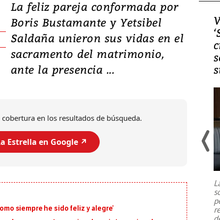
La feliz pareja conformada por
Video, Japón: Terremoto
V
Boris Bustamante y Yetsibel
deja heridos y graves
‘
Saldaña unieron sus vidas en el
daños en Kumamoto
c
sacramento del matrimonio,
s
ante la presencia ...
s
 cobertura en los resultados de búsqueda.
a Estrella en Google ↗️
Un fuerte terremoto de magnitud
7,1 se registró este martes 28 de
julio en la prefectura de Kumamoto,
L
al sur de Japón, provocando una
s
emergencia de gran
...
p
como siempre he sido feliz y alegre’
r
d