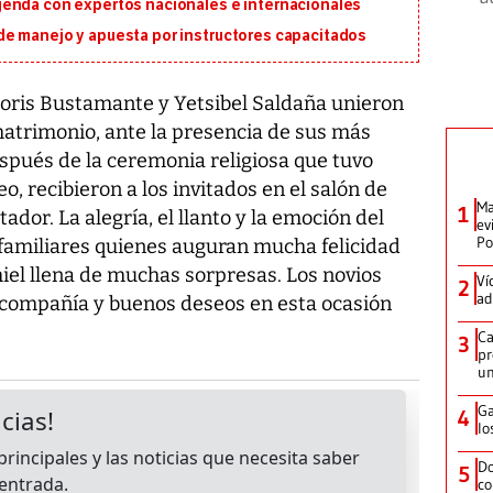
genda con expertos nacionales e internacionales
e manejo y apuesta por instructores capacitados
Boris Bustamante y Yetsibel Saldaña unieron
matrimonio, ante la presencia de sus más
spués de la ceremonia religiosa que tuvo
o, recibieron a los invitados en el salón de
Ma
1
ador. La alegría, el llanto y la emoción del
ev
Po
amiliares quienes auguran mucha felicidad
iel llena de muchas sorpresas. Los novios
Ví
2
ad
 compañía y buenos deseos en esta ocasión
Ca
3
pr
un
Ga
4
lo
Do
5
co