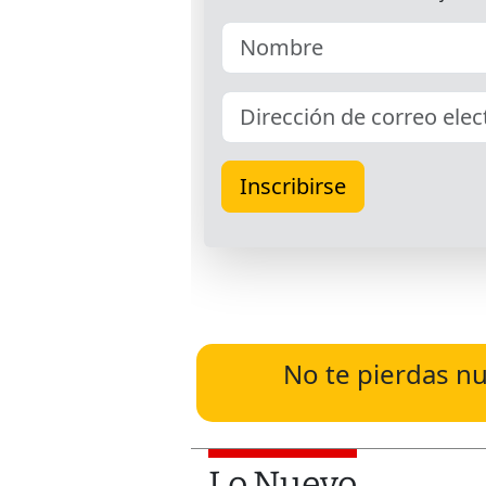
No te pierdas nu
Lo Nuevo