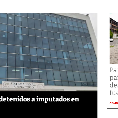
Pa
pa
de
fu
detenidos a imputados en
NACI