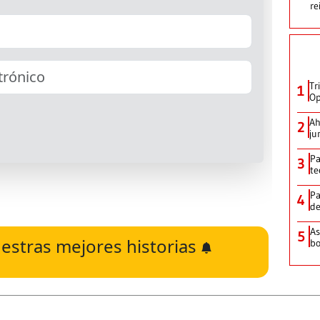
re
Tr
1
Op
Ah
2
ju
Pa
3
te
Pa
4
de
As
5
estras mejores historias
bo