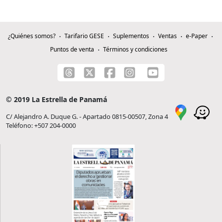
¿Quiénes somos?
Tarifario GESE
Suplementos
Ventas
e-Paper
Puntos de venta
Términos y condiciones
© 2019 La Estrella de Panamá
C/ Alejandro A. Duque G. - Apartado 0815-00507, Zona 4
Teléfono: +507 204-0000