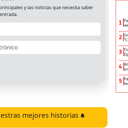
Pa
1
vi
On
2
°C
Tr
3
Op
Ah
4
ju
Pa
5
te
estras mejores historias