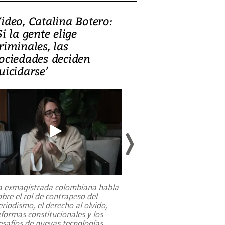
ideo, Catalina Botero:
Video: Lula la
Si la gente elige
candidatura 
riminales, las
promesas de i
ociedades deciden
en defensa, ed
uicidarse’
tierras raras
a exmagistrada colombiana habla
Entre recuerdos y es
obre el rol de contrapeso del
referencias hacia sus
eriodismo, el derecho al olvido,
presidente de Brasil,
eformas constitucionales y los
da Silva, oficializó 
esafíos de nuevas tecnologías
...
candidatura
...