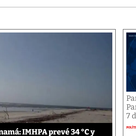
Pa
Pa
7 
POLÍT
anamá: IMHPA prevé 34 °C y