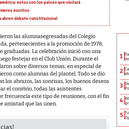
américa: estos son los países que visitará
imeros escritos
 abren debate constitucional
ieron las alumnasegresadas del Colegio
da, pertenecientes a la promoción de 1978,
e graduadas. La celebración inició con una
Pa
1
uego festejar en el Club Unión. Durante el
de
laron sobre diversos temas, en especial de
Ca
2
ieron como alumnas del plantel. Todo se dio
ab
n los abrazos, las sonrisas, los buenos deseos
De
3
ar el convivio, todas las asistentes
Po
 frecuencia este tipo de reuniones, con el fin
Ab
4
gr
de amistad que las unen.
Tr
5
Op