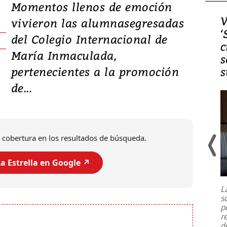
Momentos llenos de emoción
Video, Japón: Terremoto
V
vivieron las alumnasegresadas
deja heridos y graves
‘
del Colegio Internacional de
daños en Kumamoto
c
María Inmaculada,
s
pertenecientes a la promoción
s
de...
 cobertura en los resultados de búsqueda.
a Estrella en Google ↗️
Un fuerte terremoto de magnitud
7,1 se registró este martes 28 de
julio en la prefectura de Kumamoto,
L
al sur de Japón, provocando una
s
emergencia de gran
...
p
r
d