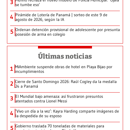
Mulino rechaza el nuevo modelo de Policía Municipal: ‘Ojalá
3
se tumbe eso’
Pirámide de Lotería de Panamá | sorteo de este 9 de
4
agosto de 2026, según la IA
Ordenan detención provisional de adolescente por presunta
5
posesión de arma en colegio
Últimas noticias
MiAmbiente suspende obras de hotel en Playa Bijao por
1
incumplimientos
Cierre de Santo Domingo 2026: Raúl Cogley da la medalla
2
24 a Panamá
El Mundial bajo amenaza: así frustraron presuntos
3
atentados contra Lionel Messi
‘Vivo un día a la vez’: Kayra Harding comparte imágenes de
4
la despedida de su esposo
Gobierno traslada 70 toneladas de materiales para
5