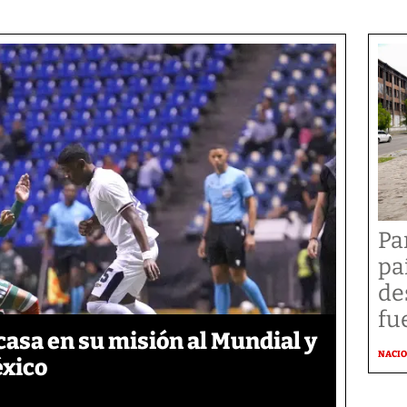
Pa
pa
de
fu
asa en su misión al Mundial y
NACI
éxico