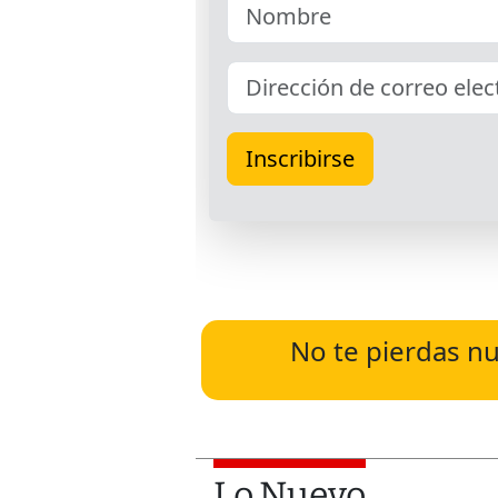
No te pierdas nu
Lo Nuevo