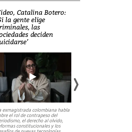
ideo, Catalina Botero:
Video: Lula la
Si la gente elige
candidatura 
riminales, las
promesas de i
ociedades deciden
en defensa, ed
uicidarse’
tierras raras
a exmagistrada colombiana habla
Entre recuerdos y es
obre el rol de contrapeso del
referencias hacia sus
eriodismo, el derecho al olvido,
presidente de Brasil,
eformas constitucionales y los
da Silva, oficializó 
esafíos de nuevas tecnologías
...
candidatura
...