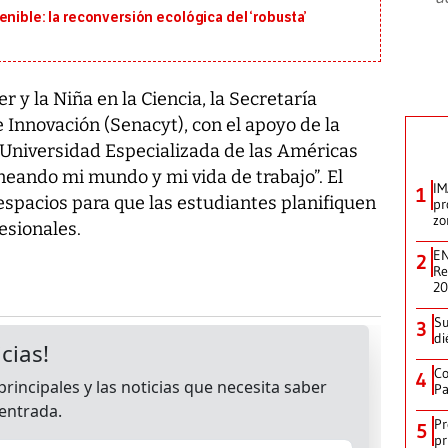
nible: la reconversión ecológica del ‘robusta’
r y la Niña en la Ciencia, la Secretaría
e Innovación (Senacyt), con el apoyo de la
 Universidad Especializada de las Américas
aneando mi mundo y mi vida de trabajo”. El
IM
1
r espacios para que las estudiantes planifiquen
pr
zo
esionales.
EN
2
Re
2
Su
3
di
Co
4
Pa
Pr
5
pr