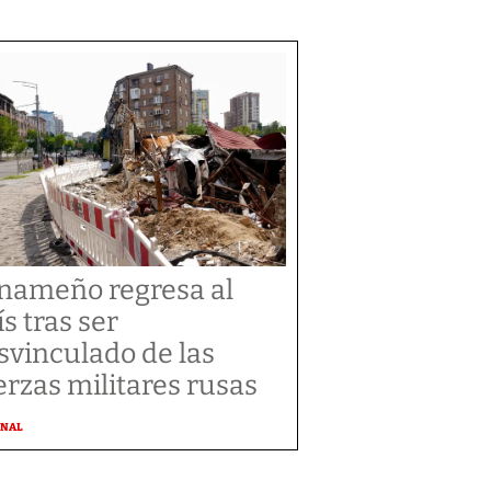
nameño regresa al
ís tras ser
svinculado de las
erzas militares rusas
ONAL