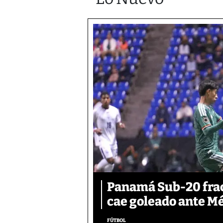
Panamá Sub-20 frac
cae goleado ante M
FÚTBOL