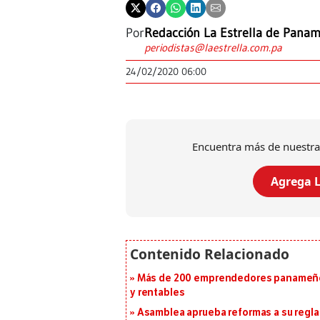
Por
Redacción La Estrella de Pana
periodistas@laestrella.com.pa
24/02/2020 06:00
Encuentra más de nuestra
Agrega L
Más de 200 emprendedores panameños
y rentables
Asamblea aprueba reformas a su reg