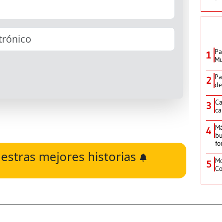
Pa
1
Mu
Pa
2
de
Ca
3
ca
M
4
bu
fo
estras mejores historias
Mo
5
Co