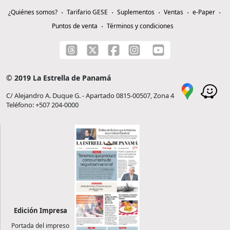
¿Quiénes somos?
Tarifario GESE
Suplementos
Ventas
e-Paper
Puntos de venta
Términos y condiciones
© 2019 La Estrella de Panamá
C/ Alejandro A. Duque G. - Apartado 0815-00507, Zona 4
Teléfono: +507 204-0000
Edición Impresa
Portada del impreso