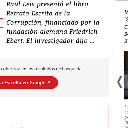
Raúl Leis presentó el libro
Video, Japón: Terremoto
V
Retrato Escrito de la
deja heridos y graves
‘
Corrupción, financiado por la
daños en Kumamoto
c
fundación alemana Friedrich
s
Ebert. El investigador dijo ...
s
 cobertura en los resultados de búsqueda.
a Estrella en Google ↗️
Un fuerte terremoto de magnitud
7,1 se registró este martes 28 de
julio en la prefectura de Kumamoto,
L
al sur de Japón, provocando una
s
emergencia de gran
...
p
r
d