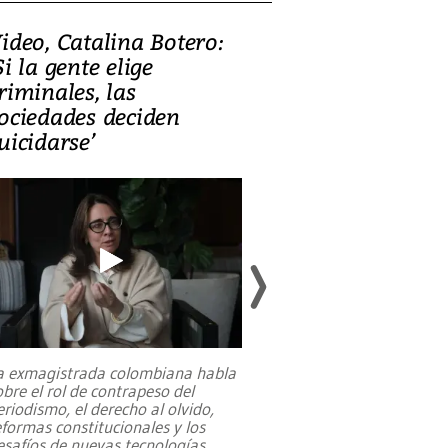
ideo, Catalina Botero:
Video: Lula la
Si la gente elige
candidatura 
riminales, las
promesas de i
ociedades deciden
en defensa, ed
uicidarse’
tierras raras
a exmagistrada colombiana habla
Entre recuerdos y es
obre el rol de contrapeso del
referencias hacia sus
eriodismo, el derecho al olvido,
presidente de Brasil,
eformas constitucionales y los
da Silva, oficializó 
esafíos de nuevas tecnologías
...
candidatura
...