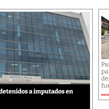
Pa
pa
de
fu
detenidos a imputados en
NACI