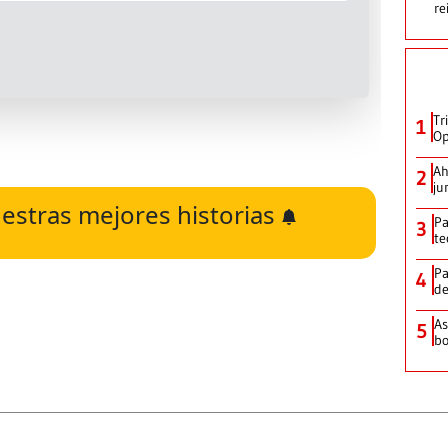
re
Tr
1
Op
Ah
2
ju
estras mejores historias
Pa
3
te
Pa
4
de
As
5
bo