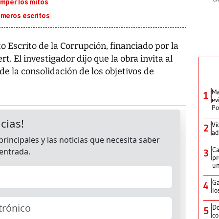
omper los mitos
imeros escritos
to Escrito de la Corrupción, financiado por la
. El investigador dijo que la obra invita al
e la consolidación de los objetivos de
Ma
1
ev
Po
Ví
2
ad
Ca
3
pr
un
Ga
4
lo
Do
5
co