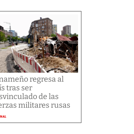
nameño regresa al
ís tras ser
svinculado de las
erzas militares rusas
ONAL