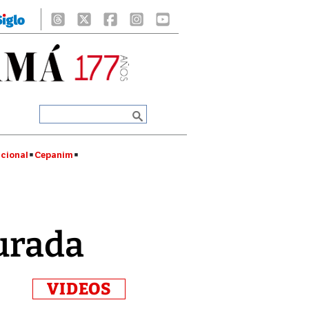
cional
Cepanim
aurada
VIDEOS