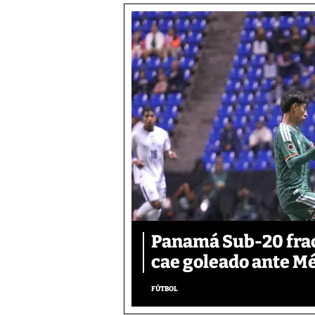
Panamá Sub-20 frac
cae goleado ante M
FÚTBOL