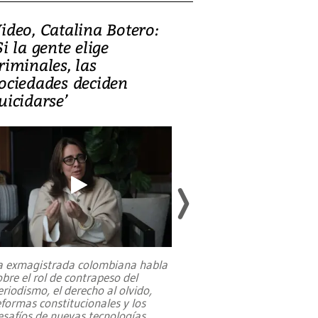
ideo, Catalina Botero:
Video: Lula la
Si la gente elige
candidatura 
riminales, las
promesas de i
ociedades deciden
en defensa, ed
uicidarse’
tierras raras
a exmagistrada colombiana habla
Entre recuerdos y es
obre el rol de contrapeso del
referencias hacia sus
eriodismo, el derecho al olvido,
presidente de Brasil,
eformas constitucionales y los
da Silva, oficializó 
esafíos de nuevas tecnologías
...
candidatura
...