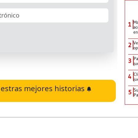
Ma
1
ac
en
Ve
2
op
Pa
3
ju
Cl
4
ju
estras mejores historias
Su
5
P