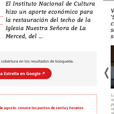
El Instituto Nacional de Cultura
Video, Japón: Terremoto
V
hizo un aporte económico para
deja heridos y graves
‘
la restauración del techo de la
daños en Kumamoto
c
Iglesia Nuestra Señora de La
s
Merced, del ...
s
 cobertura en los resultados de búsqueda.
a Estrella en Google ↗️
Un fuerte terremoto de magnitud
7,1 se registró este martes 28 de
julio en la prefectura de Kumamoto,
L
al sur de Japón, provocando una
s
emergencia de gran
...
p
de agosto: conoce los puntos de venta y horarios
r
d