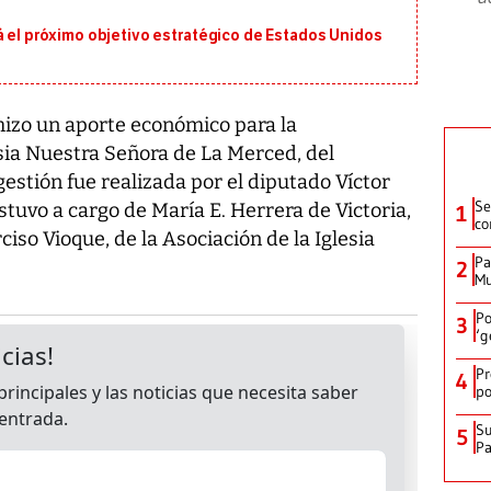
á el próximo objetivo estratégico de Estados Unidos
 hizo un aporte económico para la
esia Nuestra Señora de La Merced, del
gestión fue realizada por el diputado Víctor
Se
estuvo a cargo de María E. Herrera de Victoria,
1
co
ciso Vioque, de la Asociación de la Iglesia
Pa
2
Mu
Po
3
‘g
Pr
4
po
Su
5
P