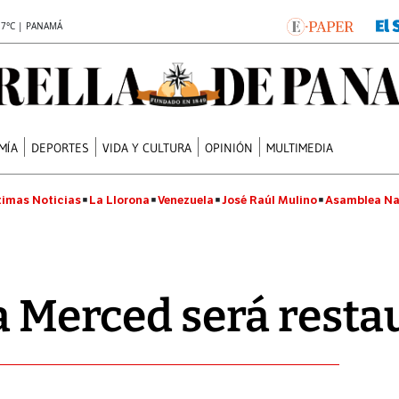
.7°C | PANAMÁ
MÍA
DEPORTES
VIDA Y CULTURA
OPINIÓN
MULTIMEDIA
timas Noticias
La Llorona
Venezuela
José Raúl Mulino
Asamblea Na
La Merced será rest