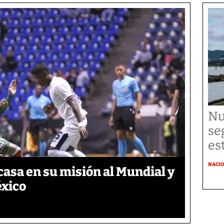
Nu
se
es
NACI
asa en su misión al Mundial y
éxico