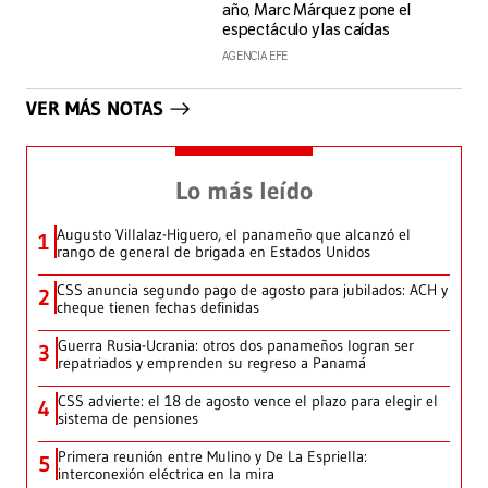
año, Marc Márquez pone el
espectáculo y las caídas
AGENCIA EFE
VER MÁS NOTAS
Lo más leído
Augusto Villalaz-Higuero, el panameño que alcanzó el
1
rango de general de brigada en Estados Unidos
CSS anuncia segundo pago de agosto para jubilados: ACH y
2
cheque tienen fechas definidas
Guerra Rusia-Ucrania: otros dos panameños logran ser
3
repatriados y emprenden su regreso a Panamá
CSS advierte: el 18 de agosto vence el plazo para elegir el
4
sistema de pensiones
Primera reunión entre Mulino y De La Espriella:
5
interconexión eléctrica en la mira