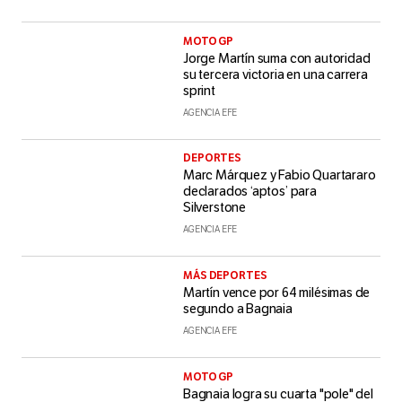
MOTO GP
Jorge Martín suma con autoridad
su tercera victoria en una carrera
sprint
AGENCIA EFE
DEPORTES
Marc Márquez y Fabio Quartararo
declarados ‘aptos’ para
Silverstone
AGENCIA EFE
MÁS DEPORTES
Martín vence por 64 milésimas de
segundo a Bagnaia
AGENCIA EFE
MOTO GP
Bagnaia logra su cuarta "pole" del