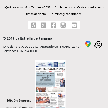
¿Quiénes somos?
Tarifario GESE
Suplementos
Ventas
e-Paper
Puntos de venta
Términos y condiciones
© 2019 La Estrella de Panamá
C/ Alejandro A. Duque G. - Apartado 0815-00507, Zona 4
Teléfono: +507 204-0000
Edición Impresa
Portada del impreso