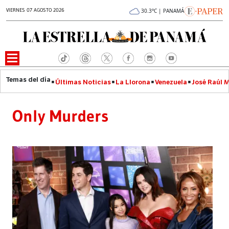
VIERNES 07 AGOSTO 2026
30.3°C | PANAMÁ
Últimas Noticias
La Llorona
Venezuela
José Raúl 
Only Murders