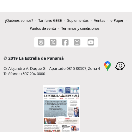
¿Quiénes somos?
Tarifario GESE
Suplementos
Ventas
e-Paper
Puntos de venta
Términos y condiciones
© 2019 La Estrella de Panamá
C/ Alejandro A. Duque G. - Apartado 0815-00507, Zona 4
Teléfono: +507 204-0000