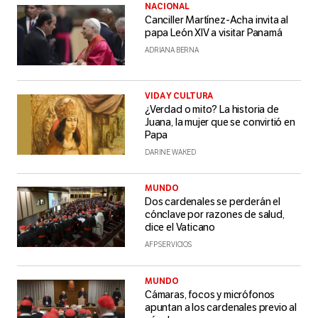
NACIONAL
Canciller Martínez-Acha invita al
papa León XIV a visitar Panamá
ADRIANA BERNA
VIDA Y CULTURA
¿Verdad o mito? La historia de
Juana, la mujer que se convirtió en
Papa
DARINE WAKED
MUNDO
Dos cardenales se perderán el
cónclave por razones de salud,
dice el Vaticano
AFP SERVICIOS
MUNDO
Cámaras, focos y micrófonos
apuntan a los cardenales previo al