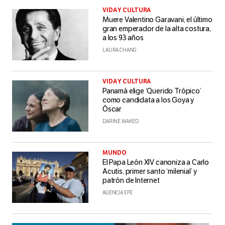
VIDA Y CULTURA
Muere Valentino Garavani, el último
gran emperador de la alta costura,
a los 93 años
LAURA CHANG
VIDA Y CULTURA
Panamá elige ‘Querido Trópico’
como candidata a los Goya y
Óscar
DARINE WAKED
MUNDO
El Papa León XIV canoniza a Carlo
Acutis, primer santo ‘milenial’ y
patrón de Internet
AGENCIA EFE