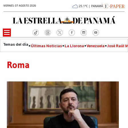
VIERNES 07 AGOSTO 2026
25.1°C | PANAMÁ
Últimas Noticias
La Llorona
Venezuela
José Raúl 
Roma