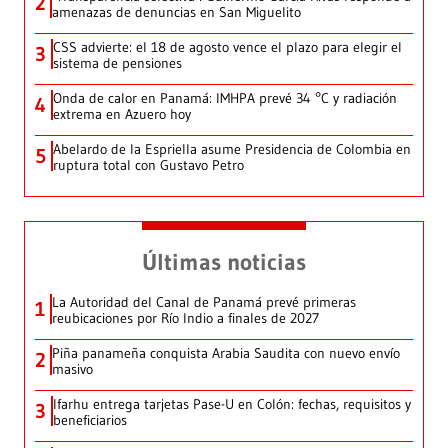
2
amenazas de denuncias en San Miguelito
CSS advierte: el 18 de agosto vence el plazo para elegir el
3
sistema de pensiones
Onda de calor en Panamá: IMHPA prevé 34 °C y radiación
4
extrema en Azuero hoy
Abelardo de la Espriella asume Presidencia de Colombia en
5
ruptura total con Gustavo Petro
Últimas noticias
La Autoridad del Canal de Panamá prevé primeras
1
reubicaciones por Río Indio a finales de 2027
Piña panameña conquista Arabia Saudita con nuevo envío
2
masivo
Ifarhu entrega tarjetas Pase-U en Colón: fechas, requisitos y
3
beneficiarios