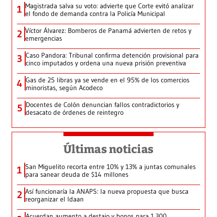
Magistrada salva su voto: advierte que Corte evitó analizar
1
el fondo de demanda contra la Policía Municipal
Víctor Álvarez: Bomberos de Panamá advierten de retos y
2
emergencias
Caso Pandora: Tribunal confirma detención provisional para
3
cinco imputados y ordena una nueva prisión preventiva
Gas de 25 libras ya se vende en el 95% de los comercios
4
minoristas, según Acodeco
Docentes de Colón denuncian fallos contradictorios y
5
desacato de órdenes de reintegro
Últimas noticias
San Miguelito recorta entre 10% y 13% a juntas comunales
1
para sanear deuda de $14 millones
Así funcionaría la ANAPS: la nueva propuesta que busca
2
reorganizar el Idaan
Acuerdan aumento a destajo y bonos para 1,300