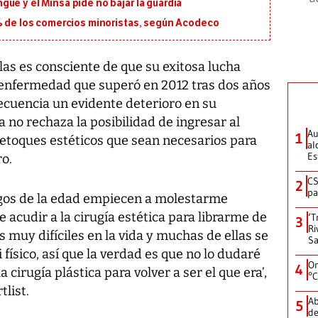
ue y el Minsa pide no bajar la guardia
5% de los comercios minoristas, según Acodeco
 es consciente de que su exitosa lucha
 enfermedad que superó en 2012 tras dos años
cuencia un evidente deterioro en su
ra no rechaza la posibilidad de ingresar al
Au
1
retoques estéticos que sean necesarios para
al
Es
ro.
CS
2
pa
agos de la edad empiecen a molestarme
 acudir a la cirugía estética para librarme de
‘T
3
Ri
 muy difíciles en la vida y muchas de ellas se
Sa
 físico, así que la verdad es que no lo dudaré
On
4
 cirugía plástica para volver a ser el que era’,
°C
tlist.
Ab
5
de