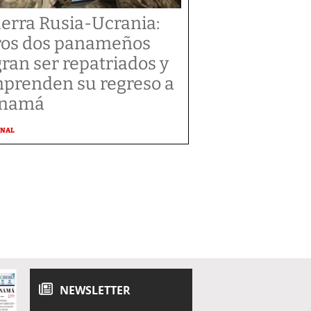
erra Rusia-Ucrania:
ros dos panameños
gran ser repatriados y
prenden su regreso a
anamá
ONAL
NEWSLETTER