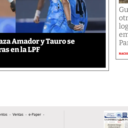
Gu
ot
lo
em
laza Amador y Tauro se
P
ras en la LPF
NACI
ntos
Ventas
e-Paper