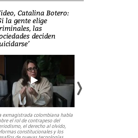
ideo, Catalina Botero:
Video: Lula la
Si la gente elige
candidatura 
riminales, las
promesas de i
ociedades deciden
en defensa, ed
uicidarse’
tierras raras
a exmagistrada colombiana habla
Entre recuerdos y es
obre el rol de contrapeso del
referencias hacia sus
eriodismo, el derecho al olvido,
presidente de Brasil,
eformas constitucionales y los
da Silva, oficializó 
esafíos de nuevas tecnologías
...
candidatura
...