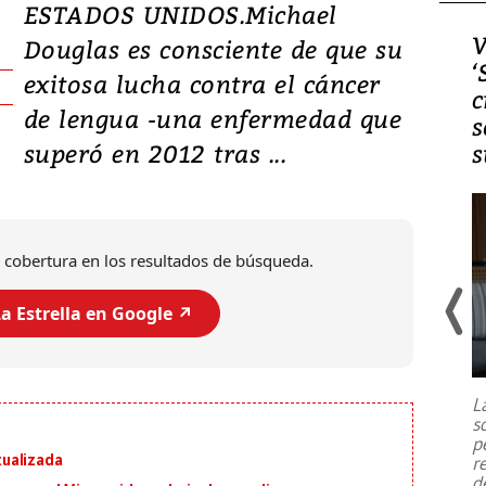
ESTADOS UNIDOS.Michael
Video, Japón: Terremoto
V
Douglas es consciente de que su
deja heridos y graves
‘
exitosa lucha contra el cáncer
daños en Kumamoto
c
de lengua -una enfermedad que
s
superó en 2012 tras ...
s
 cobertura en los resultados de búsqueda.
a Estrella en Google ↗️
Un fuerte terremoto de magnitud
7,1 se registró este martes 28 de
julio en la prefectura de Kumamoto,
L
al sur de Japón, provocando una
s
emergencia de gran
...
p
ualizada
r
d