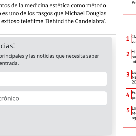
Pe
entos de la medicina estética como método
o es uno de los rasgos que Michael Douglas
exitoso telefilme ‘Behind the Candelabra’.
Cl
1
vu
Mi
2
bu
mi
Es
3
Na
2
Fr
4
p
Lo
5
re
ag