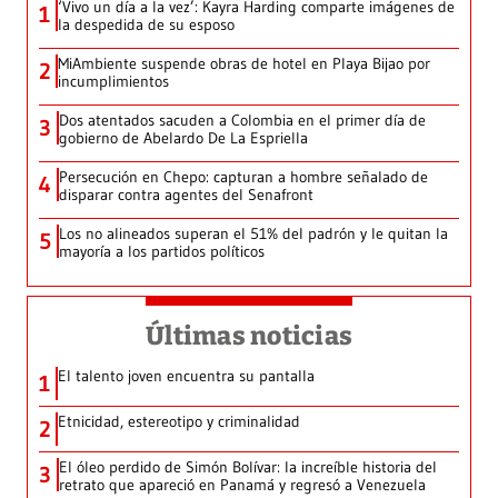
‘Vivo un día a la vez’: Kayra Harding comparte imágenes de
1
la despedida de su esposo
MiAmbiente suspende obras de hotel en Playa Bijao por
2
incumplimientos
Dos atentados sacuden a Colombia en el primer día de
3
gobierno de Abelardo De La Espriella
Persecución en Chepo: capturan a hombre señalado de
4
disparar contra agentes del Senafront
Los no alineados superan el 51% del padrón y le quitan la
5
mayoría a los partidos políticos
Últimas noticias
El talento joven encuentra su pantalla​
1
Etnicidad, estereotipo y criminalidad
2
El óleo perdido de Simón Bolívar: la increíble historia del
3
retrato que apareció en Panamá y regresó a Venezuela