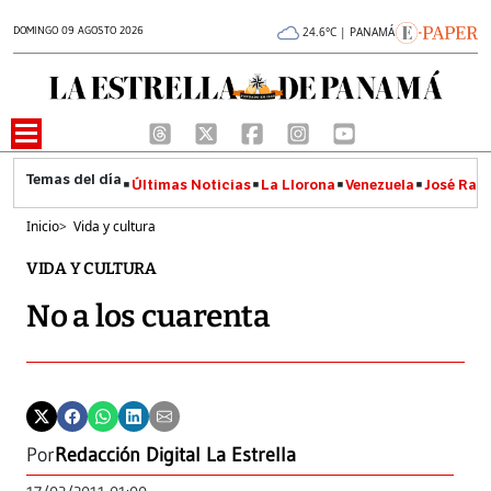
DOMINGO 09 AGOSTO 2026
24.6°C | PANAMÁ
Últimas Noticias
La Llorona
Venezuela
José Raúl
Inicio
>
Vida y cultura
VIDA Y CULTURA
No a los cuarenta
Por
Redacción Digital La Estrella