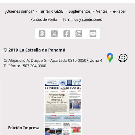
¿Quiénes somos?
Tarifario GESE
Suplementos
Ventas
e-Paper
Puntos de venta
Términos y condiciones
© 2019 La Estrella de Panamá
C/ Alejandro A. Duque G. - Apartado 0815-00507, Zona 4
Teléfono: +507 204-0000
Edición Impresa