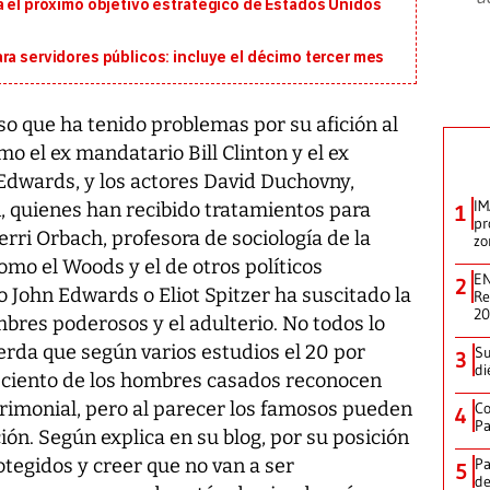
á el próximo objetivo estratégico de Estados Unidos
ra servidores públicos: incluye el décimo tercer mes
o que ha tenido problemas por su afición al
omo el ex mandatario Bill Clinton y el ex
Edwards, y los actores David Duchovny,
IM
, quienes han recibido tratamientos para
1
pr
erri Orbach, profesora de sociología de la
zo
mo el Woods y el de otros políticos
EN
2
John Edwards o Eliot Spitzer ha suscitado la
Re
2
mbres poderosos y el adulterio. No todos lo
erda que según varios estudios el 20 por
Su
3
di
or ciento de los hombres casados reconocen
rimonial, pero al parecer los famosos pueden
Co
4
Pa
ión. Según explica en su blog, por su posición
tegidos y creer que no van a ser
Pa
5
de