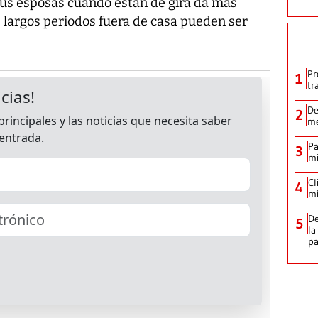
sus esposas cuando están de gira da más
s largos periodos fuera de casa pueden ser
Pr
1
tr
De
2
me
Pa
3
mi
Cl
4
mi
De
5
la
p