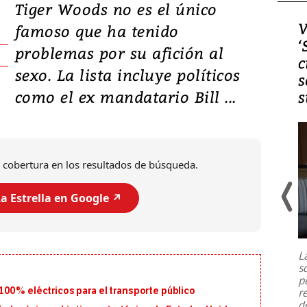
Tiger Woods no es el único
Video, Japón: Terremoto
V
famoso que ha tenido
deja heridos y graves
‘
problemas por su afición al
daños en Kumamoto
c
sexo. La lista incluye políticos
s
como el ex mandatario Bill ...
s
 cobertura en los resultados de búsqueda.
a Estrella en Google ↗️
Un fuerte terremoto de magnitud
7,1 se registró este martes 28 de
julio en la prefectura de Kumamoto,
L
al sur de Japón, provocando una
s
emergencia de gran
...
p
100% eléctricos para el transporte público
r
d