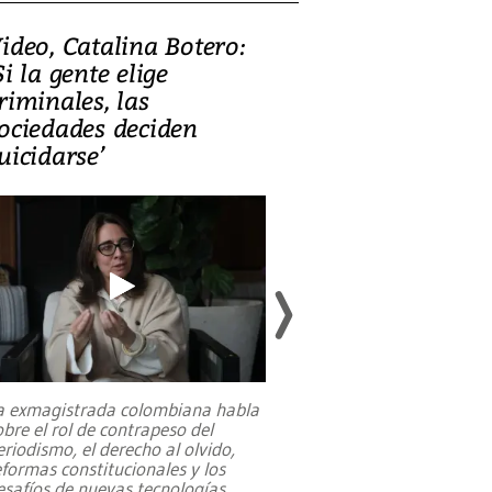
ideo, Catalina Botero:
Video: Lula la
Si la gente elige
candidatura 
riminales, las
promesas de i
ociedades deciden
en defensa, ed
uicidarse’
tierras raras
a exmagistrada colombiana habla
Entre recuerdos y es
obre el rol de contrapeso del
referencias hacia sus
eriodismo, el derecho al olvido,
presidente de Brasil,
eformas constitucionales y los
da Silva, oficializó 
esafíos de nuevas tecnologías
...
candidatura
...