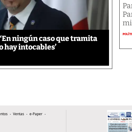
Pa
Pa
mi
POLÍT
‘En ningún caso que tramita
o hay intocables’
ntos
Ventas
e-Paper