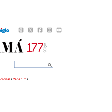
cional
Cepanim