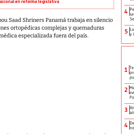
ucional en reforma legislativa
Pe
4
se
Se
ou Saad Shriners Panamá trabaja en silencio
iones ortopédicas complejas y quemaduras
Lo
5
y 
édica especializada fuera del país.
Te
1
pr
p
Ma
2
ev
Po
Al
3
al
De
4
no