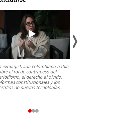
a exmagistrada colombiana habla
Entre recuerdos y es
obre el rol de contrapeso del
referencias hacia sus
eriodismo, el derecho al olvido,
presidente de Brasil,
eformas constitucionales y los
da Silva, oficializó 
esafíos de nuevas tecnologías
...
candidatura
...